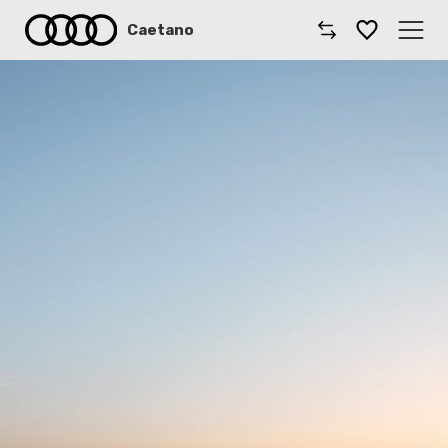
Caetano
Caetano
Comprar Audi
Modelos Audi
Oficinas
Campanhas
Notícias
Onde estamos