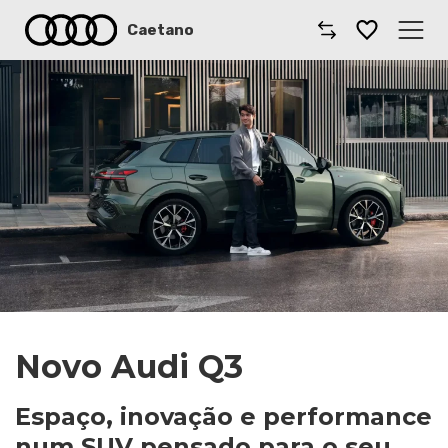
Caetano
Caetano
Comprar Audi
Modelos Audi
Oficinas
Campanhas
Notícias
Novo Audi Q3
Onde estamos
Espaço, inovação e performance
num SUV pensado para o seu