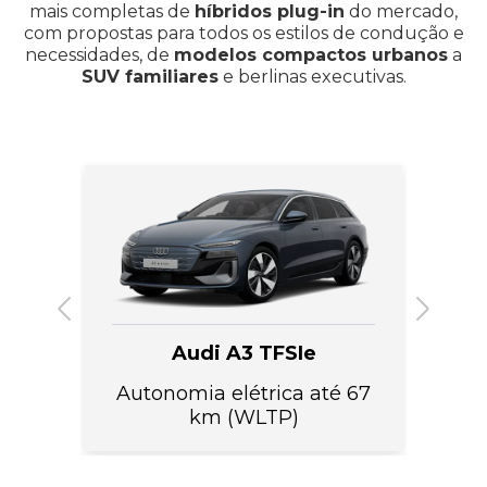
mais completas de
híbridos plug-in
do mercado,
com propostas para todos os estilos de condução e
necessidades, de
modelos compactos urbanos
a
SUV familiares
e berlinas executivas.
Audi A3 TFSIe
00
Autonomia elétrica até 67
A
km (WLTP)