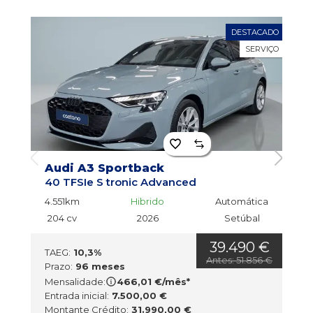
DESTACADO
SERVIÇO
Audi A3 Sportback
40 TFSIe S tronic Advanced
4
4.551km
Hibrido
Automática
1
204 cv
2026
Setúbal
39.490 €
TAEG:
10,3%
T
Antes: 51.856 €
Prazo:
96 meses
P
Mensalidade:
466,01 €/mês*
M
Entrada inicial:
7.500,00 €
E
Montante Crédito:
31.990,00 €
M