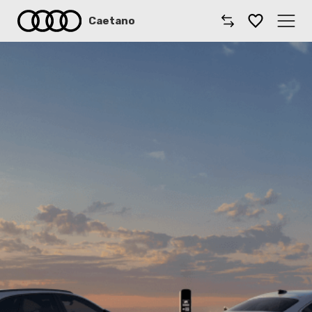
Caetano
Caetano
Comprar Audi
Modelos Audi
Oficinas
Campanhas
Notícias
Onde estamos