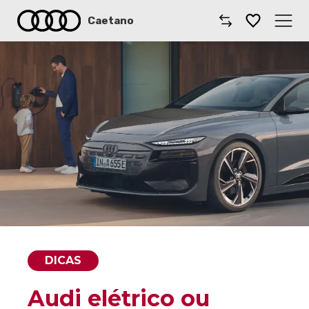
Caetano
Caetano
Comprar Audi
Modelos Audi
Oficinas
Campanhas
Notícias
DICAS
Onde estamos
Audi elétrico ou