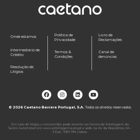
Política de
Livro de
Onde estamos
Privacidade
Reclamações
Intermediário de
Termos &
Canal de
Crédito
Condições
denúncias
Resolução de
Litígios
© 2026
Caetano Baviera Portugal, S.A.
Todos os direitos reservados.
Em caso de litígio, o consumidor pode recorrer ao Centro de Arbitragem do
Sector Automóvel em www.arbitragemauto.pt e sede na Av. da República, 44 –
3 Esqº, 1050-194 Lisboa.