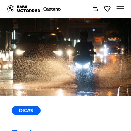
Caetano
Caetano
Comprar Moto BMW
Motos BMW
Campanhas
Oficinas
Notícias
DICAS
Onde estamos