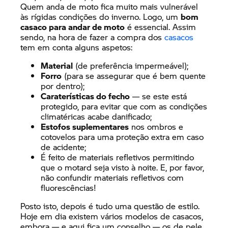
Quem anda de moto fica muito mais vulnerável
às rígidas condições do inverno. Logo, um
bom
casaco para andar de moto
é essencial.
Assim
sendo, na hora de fazer a compra dos
casacos
tem em conta alguns aspetos:
Material
(de preferência impermeável);
Forro
(para se assegurar que é bem quente
por dentro);
Caraterísticas do fecho
— se este está
protegido, para evitar que com as condições
climatéricas acabe danificado;
Estofos suplementares
nos ombros e
cotovelos para uma proteção extra em caso
de acidente;
É feito de materiais refletivos permitindo
que o motard seja visto à noite. E, por favor,
não confundir materiais refletivos com
fluorescências!
Posto isto, depois é tudo uma questão de estilo.
Hoje em dia existem vários modelos de
casacos
,
embora — e aqui fica um conselho — os de pele