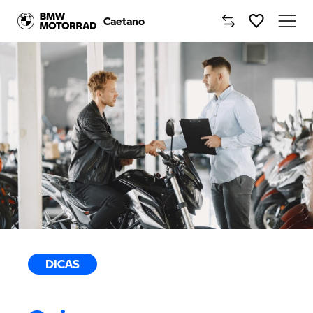
Caetano
Caetano
Comprar Moto BMW
Motos BMW
Campanhas
Oficinas
Notícias
DICAS
Onde estamos