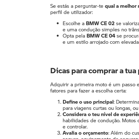
Se estás a perguntar-te
qual a melhor
perfil de utilizador:
Escolhe a
BMW CE 02
se valoriz
e uma condução simples no trâns
Opta pela
BMW CE 04
se procura
e um estilo arrojado com elevada
Dicas para comprar a tua
Adquirir a primeira moto é um passo 
fatores para fazer a escolha certa:
Define o uso principal
: Determin
para viagens curtas ou longas, ou p
Considera o teu nível de experiê
habilidades de condução. Motos 
e controlar.​
Avalia o orçamento
: Além do cu
seguro, equipamento de seguranç