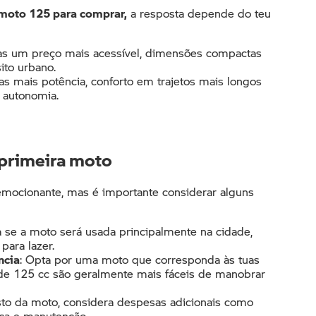
 moto 125 para comprar,
a resposta depende do teu
as um preço mais acessível, dimensões compactas
ito urbano.
s mais potência, conforto em trajetos mais longos
 autonomia.
 primeira moto
emocionante, mas é importante considerar alguns
a se a moto será usada principalmente na cidade,
ara lazer.​
ncia
: Opta por uma moto que corresponda às tuas
de 125 cc são geralmente mais fáceis de manobrar
sto da moto, considera despesas adicionais como
a e manutenção.​