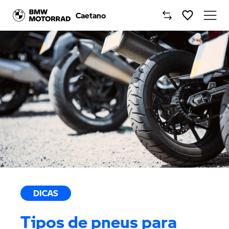
Caetano
Caetano
Comprar Moto BMW
Motos BMW
Campanhas
Oficinas
Notícias
DICAS
Onde estamos
Tipos de pneus para