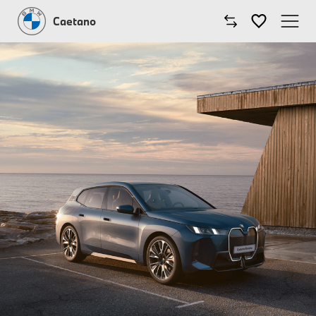
Caetano
Caetano
Comprar BMW
Modelos BMW
Oficinas
Campanhas
Notícias
Onde estamos