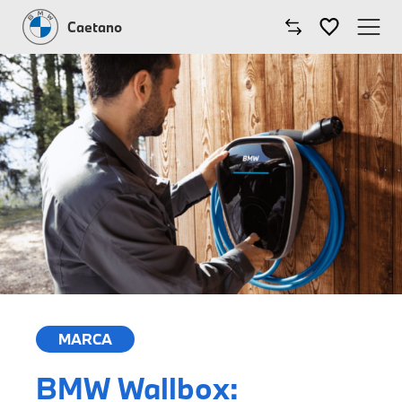
Caetano
Caetano
Comprar BMW
Modelos BMW
Oficinas
Campanhas
Notícias
MARCA
Onde estamos
BMW Wallbox: