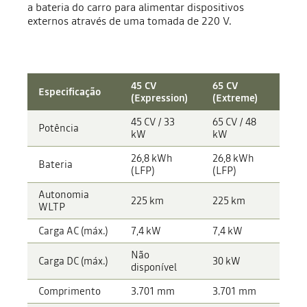
a bateria do carro para alimentar dispositivos
externos através de uma tomada de 220 V.
45 CV
65 CV
Especificação
(Expression)
(Extreme)
45 CV / 33
65 CV / 48
Potência
kW
kW
26,8 kWh
26,8 kWh
Bateria
(LFP)
(LFP)
Autonomia
225 km
225 km
WLTP
Carga AC (máx.)
7,4 kW
7,4 kW
Não
Carga DC (máx.)
30 kW
disponível
Comprimento
3.701 mm
3.701 mm