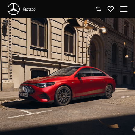
Caetano
Caetano
Comprar Mercedes-Benz
Modelos
Comerciais
Oficinas
Campanhas
Notícias
Onde estamos