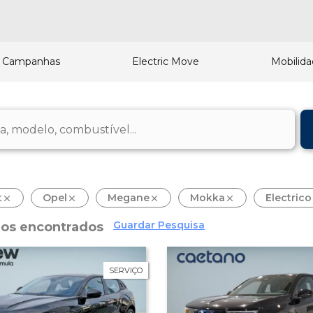
Campanhas
Electric Move
Mobilid
t
Opel
Megane
Mokka
Electrico
Guardar Pesquisa
los encontrados
SERVIÇO