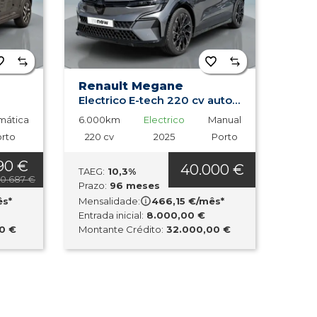
Km: Mais alto
Km: Mais baixo
Ano: Mais recente
Renault Megane
Electrico E-tech 220 cv autonomia conforto esprit alpine
Ano: Mais antigo
mática
6.000km
Electrico
Manual
rto
220 cv
2025
Porto
Potência: Mais alta
90 €
40.000 €
TAEG:
10,3%
40.687 €
Potência: Mais baixa
Prazo:
96 meses
ês*
Mensalidade:
466,15 €/mês*
Entrada inicial:
8.000,00 €
Mais vistos
0 €
Montante Crédito:
32.000,00 €
Mais recentes