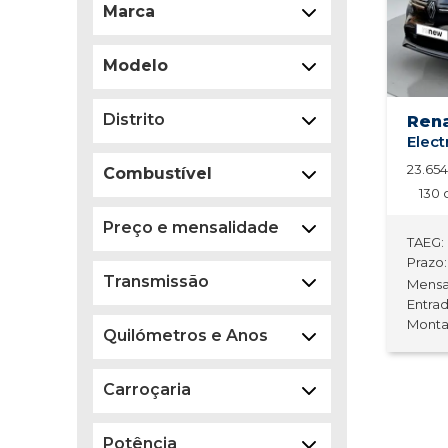
Marca
Modelo
Distrito
Ren
23.65
Combustível
130 
Preço e mensalidade
TAEG:
Prazo:
Transmissão
Mensa
Entrada
Monta
Quilómetros e Anos
Carroçaria
Potência