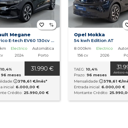
ault Megane
Opel Mokka
Electrico E-tech EV60 130cv Evolution ER Super Charge
54 kwh Edition AT
4km
Electrico
Automática
8.000km
Electrico
Auto
cv
2024
Porto
156 cv
2026
Po
31.9
31.990 €
10,4%
TAEG:
10,4%
Antes: 
96 meses
Prazo:
96 meses
lidade:
378,61 €/mês*
Mensalidade:
378,61 €/m
 inicial:
6.000,00 €
Entrada inicial:
6.000,00 €
nte Crédito:
25.990,00 €
Montante Crédito:
25.990,0