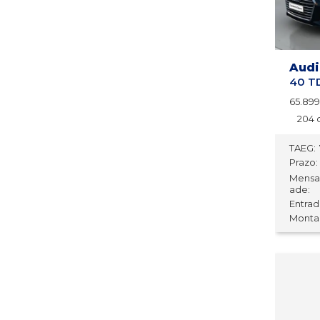
Audi
40 TD
65.89
204 
TAEG:
Prazo:
Mensa
ade:
Entrada
Montan