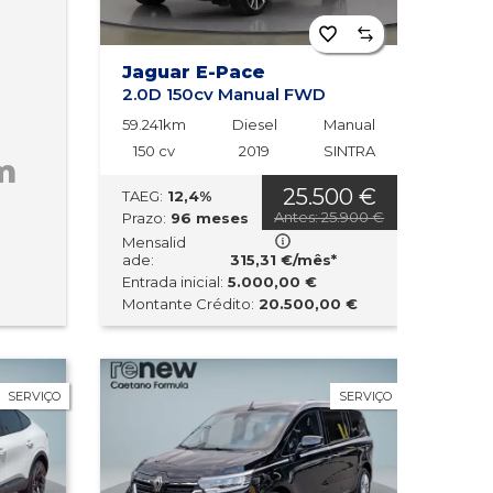
Jaguar E-Pace
2.0D 150cv Manual FWD
59.241km
Diesel
Manual
150 cv
2019
SINTRA
m
25.500 €
TAEG:
12,4%
Antes: 25.900 €
Prazo:
96 meses
Mensalid
ade:
315,31 €/mês*
Entrada inicial:
5.000,00 €
Montante Crédito:
20.500,00 €
SERVIÇO
SERVIÇO