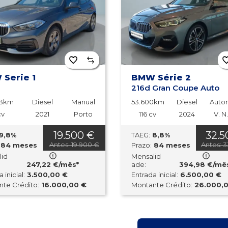
Serie 1
BMW Série 2
216d Gran Coupe Auto
63km
Diesel
Manual
53.600km
Diesel
Auto
cv
2021
Porto
116 cv
2024
V. N
19.500 €
32.5
9,8%
TAEG:
8,8%
Antes: 19.900 €
Antes: 
84 meses
Prazo:
84 meses
lid
Mensalid
247,22 €/mês*
ade:
394,98 €/mê
 inicial:
3.500,00 €
Entrada inicial:
6.500,00 €
te Crédito:
16.000,00 €
Montante Crédito:
26.000,