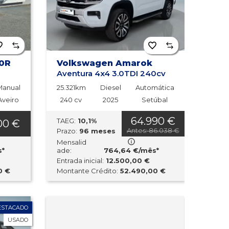
0R
Volkswagen Amarok
Aventura 4x4 3.0TDI 240cv
Manual
25.321km
Diesel
Automática
Aveiro
240 cv
2025
Setúbal
64.990 €
TAEG:
10,1%
00 €
Antes: 86.038 €
Prazo:
96 meses
Mensalid
s*
ade:
764,64 €/mês*
Entrada inicial:
12.500,00 €
0 €
Montante Crédito:
52.490,00 €
ESTACADO
USADO