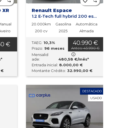
Ano menor a maior
0 XR
Renault Espace
Potência maior a
1.2 E-Tech full hybrid 200 esprit Alpine
menor
Manual
20.000km
Gasolina
Automática
Potência menor a
Aveiro
200 cv
maior
2025
Almada
40.990 €
Mais vistos
TAEG:
10,3%
50 €
Antes: 45.990 €
Prazo:
96 meses
Mensalid
Última atualização
*
ade:
480,58 €/mês*
Entrada inicial:
8.000,00 €
 €
Montante Crédito:
32.990,00 €
DESTACADO
USADO