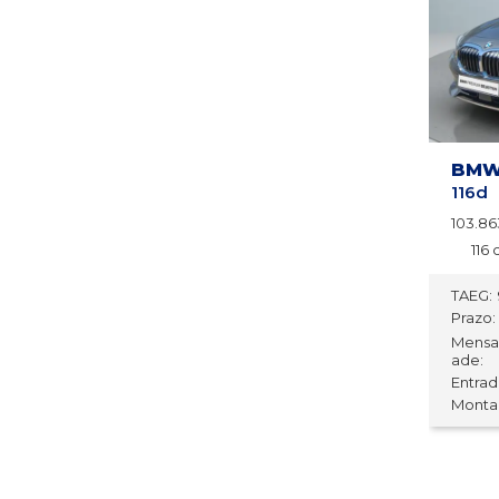
BMW 
116d
103.8
116 
TAEG:
Prazo:
Mensa
ade:
Entrada
Montan