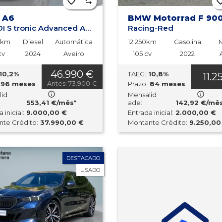
 A6
BMW Motorrad F 90
40 TDI S tronic Advanced Avant
Racing-Red
4km
Diesel
Automática
12.250km
Gasolina
cv
2024
Aveiro
105 cv
2022
46.990 €
10,2%
TAEG:
10,8%
11.2
Antes: 73.900 €
96 meses
Prazo:
84 meses
lid
Mensalid
553,41 €/mês*
ade:
142,92 €/mês
 inicial:
9.000,00 €
Entrada inicial:
2.000,00 €
te Crédito:
37.990,00 €
Montante Crédito:
9.250,00
DESTACADO
USADO