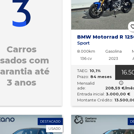
BMW Motorrad R 125
Sport
Carros
8.000km
Gasolina
sados com
136 cv
2023
arantia até
TAEG:
10,1%
16.5
Prazo:
84 meses
3 anos
Mensalid
ade:
208,59 €/mê
Entrada inicial:
3.000,00 €
Montante Crédito:
13.500,0
DESTACADO
D
USADO