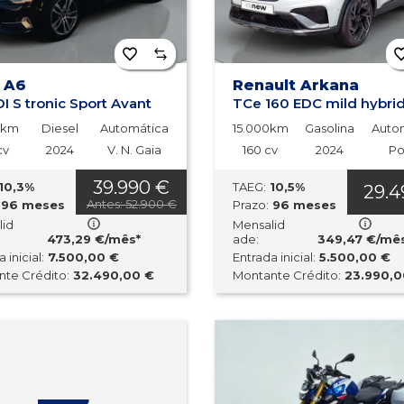
 A6
Renault Arkana
I S tronic Sport Avant
9km
Diesel
Automática
15.000km
Gasolina
Auto
cv
2024
V. N. Gaia
160 cv
2024
Po
39.990 €
10,3%
TAEG:
10,5%
29.4
Antes: 52.900 €
96 meses
Prazo:
96 meses
lid
Mensalid
473,29 €/mês*
ade:
349,47 €/mê
 inicial:
7.500,00 €
Entrada inicial:
5.500,00 €
te Crédito:
32.490,00 €
Montante Crédito:
23.990,0