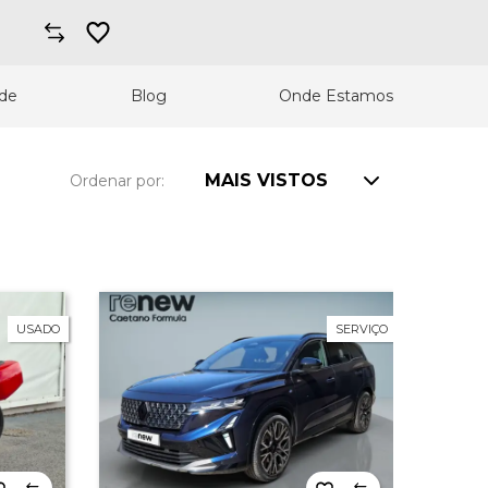
ade
Blog
Onde Estamos
MAIS VISTOS
Ordenar por:
Preço maior a menor
Preço menor a maior
USADO
SERVIÇO
Km maior a menor
Km menor a maior
Ano maior a menor