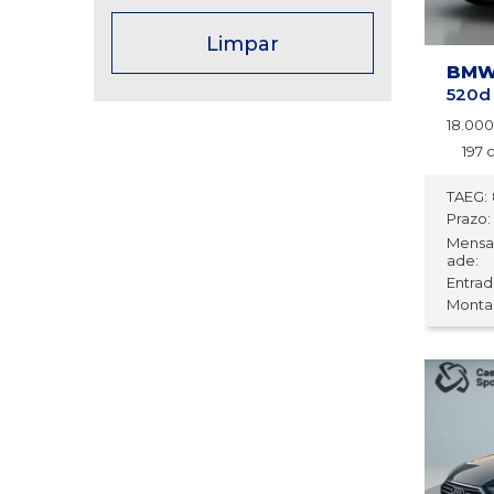
Limpar
BMW 
520d
18.00
197 
TAEG:
Prazo:
Mensa
ade:
Entrada
Montan