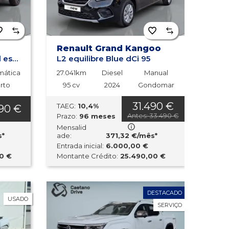
Renault Grand Kangoo
TCe 160 EDC mild hybrid esprit Alpine
L2 equilibre Blue dCi 95
mática
27.041km
Diesel
Manual
rto
95 cv
2024
Gondomar
31.490 €
TAEG:
10,4%
90 €
Antes: 33.490 €
Prazo:
96 meses
Mensalid
s*
ade:
371,32 €/mês*
Entrada inicial:
6.000,00 €
0 €
Montante Crédito:
25.490,00 €
DESTACADO
USADO
SERVIÇO