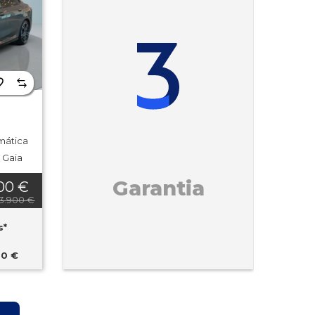
mática
. Gaia
Garantia
00 €
33.900 €
s*
00 €