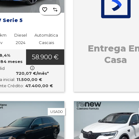
Serie 5
0km
Diesel
Automática
cv
2024
Cascais
Entrega E
8,4%
58.900 €
Casa
84 meses
lid
720,07 €/mês*
 inicial:
11.500,00 €
te Crédito:
47.400,00 €
USADO