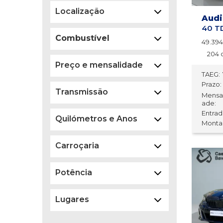
Localização
Audi
Combustível
49.39
204 
Preço e mensalidade
TAEG:
Prazo:
Transmissão
Mensa
ade:
Entrada
Quilómetros e Anos
Montan
Carroçaria
Potência
Lugares