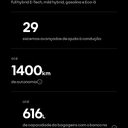
full hybrid E-Tech, mild hybrid, gasolina e Eco-G
29
sistemas avançados de ajuda à condução
até
1400
km
de autonomia
i
até
616
L
de capacidade da bagageira com o banco na
i