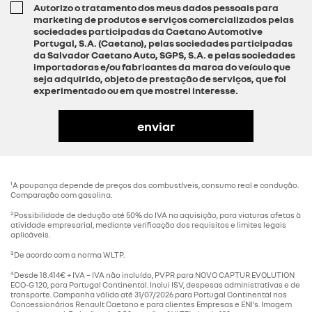
Autorizo o tratamento dos meus dados pessoais para
marketing de produtos e serviços comercializados pelas
sociedades participadas da Caetano Automotive
Portugal, S.A. (Caetano), pelas sociedades participadas
da Salvador Caetano Auto, SGPS, S.A. e pelas sociedades
importadoras e/ou fabricantes da marca do veículo que
seja adquirido, objeto de prestação de serviços, que foi
experimentado ou em que mostrei interesse.
1
A poupança depende de preços dos combustíveis, consumo real e condução.
Comparação com gasolina.
2
Possibilidade de dedução até 50% do IVA na aquisição, para viaturas afetas à
atividade empresarial, mediante verificação dos requisitos e limites legais
aplicáveis.
3
De acordo com a norma WLTP.
4
Desde 18.414€ + IVA – IVA não incluído, PVPR para NOVO CAPTUR EVOLUTION
ECO-G 120, para Portugal Continental. Inclui ISV, despesas administrativas e de
transporte. Campanha válida até 31/07/2026 para Portugal Continental nos
Concessionários Renault Caetano e para clientes Empresas e ENI’s. Imagem