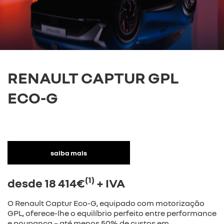
Caetano
RENAULT CAPTUR GPL
ECO-G
saiba mais
(1)
desde 18 414€
+ IVA
O Renault Captur Eco-G, equipado com motorização
GPL, oferece-lhe o equilíbrio perfeito entre performance
e poupança – até menos 50% de custos em