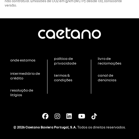
não contratual. Emissões de CO2 em g/km (WLTP): desde 133, consoante
versão.
política de
livro de
onde estamos
privacidade
reclamações
intermediário de
termos &
canal de
crédito
condições
denúncias
resolução de
litígios
© 2026
Caetano Baviera Portugal, S.A.
Todos os direitos reservados.