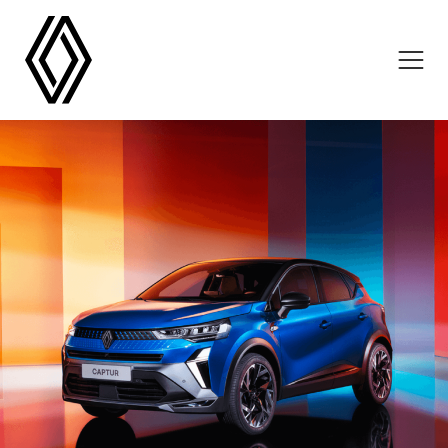
NOVOS RENAULT
USADOS RENAULT
COMERCIAIS RENAULT
OFICINAS
CAMPANHAS
LOCALIZAÇÕES
NOTÍCIAS