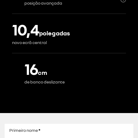
posição avançada
10,4
polegadas
novo ecrã central
16
cm
de banco deslizante
Primeiro nome
*