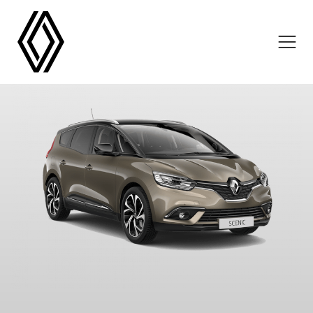
NOVOS RENAULT
USADOS RENAULT
COMERCIAIS RENAULT
OFICINAS
CAMPANHAS
LOCALIZAÇÕES
NOTÍCIAS