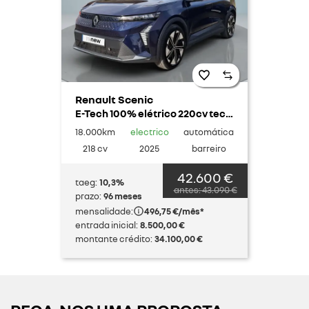
Renault Scenic
E-Tech 100% elétrico 220cv techno
18.000km
electrico
automática
218 cv
2025
barreiro
42.600 €
taeg:
10,3%
antes: 43.090 €
prazo:
96 meses
mensalidade:
496,75 €/mês*
entrada inicial:
8.500,00 €
montante crédito:
34.100,00 €