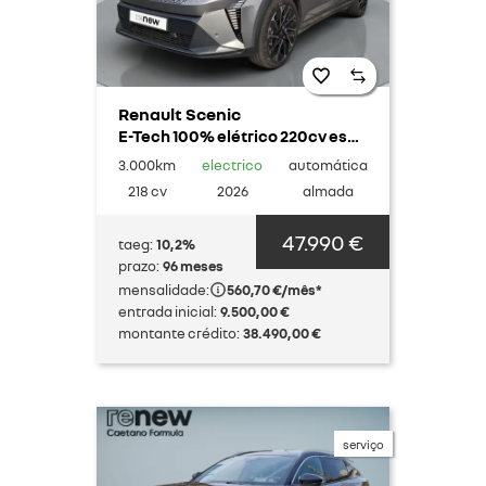
Renault Scenic
E-Tech 100% elétrico 220cv esprit Alpine
3.000km
electrico
automática
218 cv
2026
almada
47.990 €
taeg:
10,2%
prazo:
96 meses
mensalidade:
560,70 €/mês*
entrada inicial:
9.500,00 €
montante crédito:
38.490,00 €
serviço