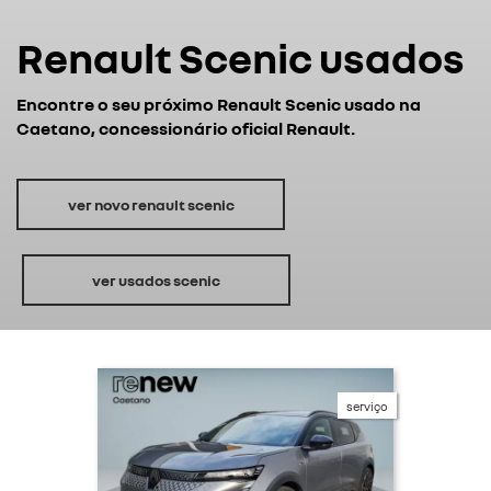
Renault Scenic usados
Caetano
Encontre o seu próximo Renault Scenic usado na
Caetano, concessionário oficial Renault.
ver novo renault scenic
ver usados scenic
serviço