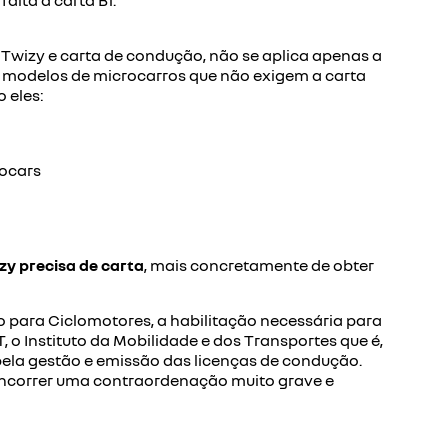
alta a carta B1.
 Twizy e carta de condução, não se aplica apenas a
s modelos de microcarros que não exigem a carta
 eles:
rocars
zy precisa de carta
, mais concretamente de obter
o para Ciclomotores
,
a habilitação necessária para
 o Instituto da Mobilidade e dos Transportes que é,
pela gestão e emissão das licenças de condução.
á incorrer uma contraordenação muito grave e