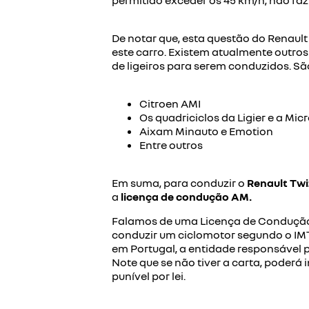
permitido exceder os 45 km/h, não faz f
De notar que, esta questão do Renault
este carro. Existem atualmente outro
de ligeiros para serem conduzidos. São
Citroen AMI
Os quadriciclos da Ligier e a Mic
Aixam Minauto e Emotion
Entre outros
Em suma, para conduzir o
Renault Twi
a
licença de condução AM.
Falamos de uma
Licença de Conduçã
conduzir um ciclomotor segundo o IMT,
em Portugal, a entidade responsável 
Note que se não tiver a carta, poder
punível por lei.