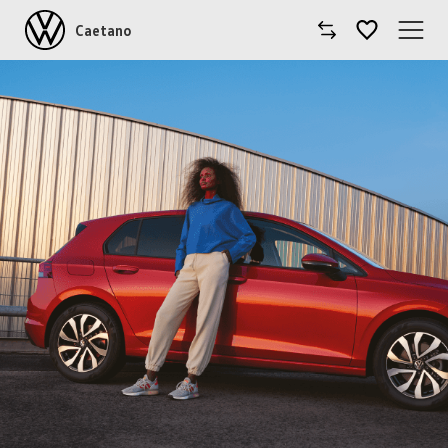
Caetano
Caetano
Comprar Volkswagen
Modelos
Comerciais
Oficinas
Campanhas
Notícias
Onde estamos