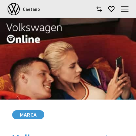
Caetano
Caetano
Comprar Volkswagen
Modelos
Comerciais
Oficinas
Campanhas
MARCA
Notícias
Onde estamos