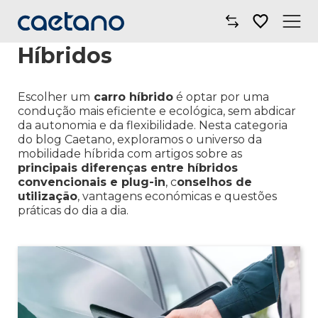
Híbridos
Comprar Carro
Oficinas
Escolher um
carro híbrido
é optar por uma
condução mais eficiente e ecológica, sem abdicar
da autonomia e da flexibilidade. Nesta categoria
Campanhas
do blog Caetano, exploramos o universo da
mobilidade híbrida com artigos sobre as
Electric Move
principais diferenças entre híbridos
convencionais e plug-in
, c
onselhos de
utilização
, vantagens económicas e questões
Mobilidade
práticas do dia a dia.
Blog
Onde Estamos