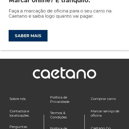
Marcar online? É tranquilo.
Faça a marcação de oficina para o seu carro na
Caetano e saiba logo quanto vai pagar.
SABER MAIS
Política de
Sobre nós
Comprar carro
Privacidade
Contactos e
Marcar serviço de
Termos &
localizações
oficina
Condições
Perguntas
Caetano Go
Política de