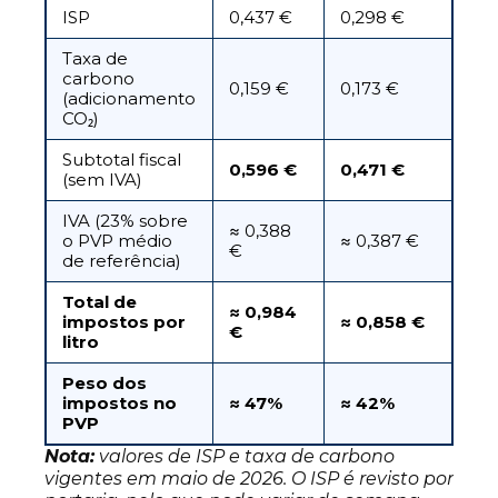
ISP
0,437 €
0,298 €
Taxa de
carbono
0,159 €
0,173 €
(adicionamento
CO₂)
Subtotal fiscal
0,596 €
0,471 €
(sem IVA)
IVA (23% sobre
≈ 0,388
o PVP médio
≈ 0,387 €
€
de referência)
Total de
≈ 0,984
impostos por
≈ 0,858 €
€
litro
Peso dos
impostos no
≈ 47%
≈ 42%
PVP
Nota:
valores de ISP e taxa de carbono
vigentes em maio de 2026. O ISP é revisto por