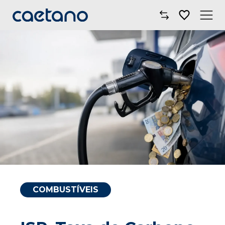
Comprar Carro
Oficinas
Campanhas
Electric Move
Mobilidade
Blog
COMBUSTÍVEIS
Onde Estamos