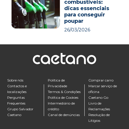
combustíveis:
dicas essenciais
para conseguir
poupar
26/03/2026
Sobre nós
Política de
Comprar carro
Contactos e
Privacidade
Marcar serviço de
localizações
Termos & Condições
oficina
Perguntas
Política de Cookies
Caetano Go
Frequentes
Intermediário de
Livro de
Grupo Salvador
crédito
Reclamações
Caetano
Canal de denúncias
Resolução de
Litígios