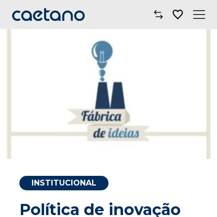
Comprar Carro
Oficinas
Campanhas
Electric Move
Mobilidade
Blog
INSTITUCIONAL
Onde Estamos
Política de inovação