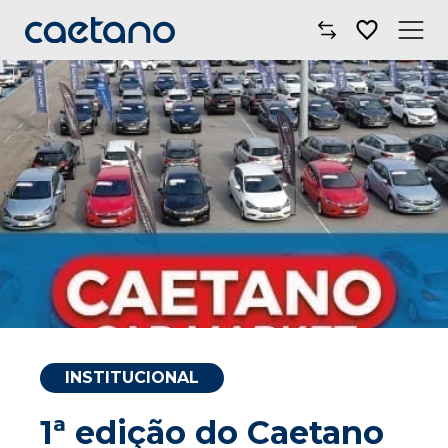
Comprar Carro
Oficinas
Campanhas
Electric Move
Mobilidade
Blog
INSTITUCIONAL
Onde Estamos
1ª edição do Caetano