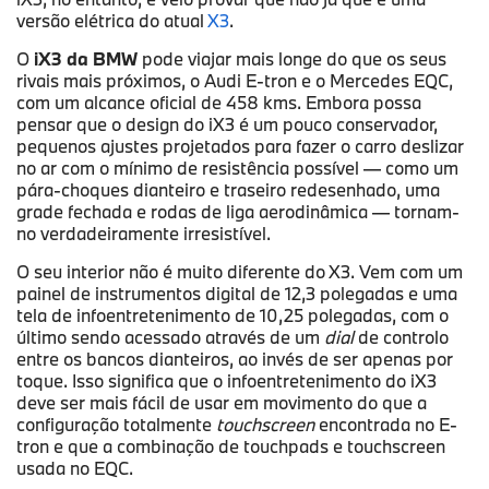
versão elétrica do atual
X3
.
O
iX3 da BMW
pode viajar mais longe do que os seus
rivais mais próximos, o Audi E-tron e o Mercedes EQC,
com um alcance oficial de 458 kms. Embora possa
pensar que o design do iX3 é um pouco conservador,
pequenos ajustes projetados para fazer o carro deslizar
no ar com o mínimo de resistência possível — como um
pára-choques dianteiro e traseiro redesenhado, uma
grade fechada e rodas de liga aerodinâmica — tornam-
no verdadeiramente irresistível.
O seu interior não é muito diferente do X3. Vem com um
painel de instrumentos digital de 12,3 polegadas e uma
tela de infoentretenimento de 10,25 polegadas, com o
último sendo acessado através de um
dial
de controlo
entre os bancos dianteiros, ao invés de ser apenas por
toque. Isso significa que o infoentretenimento do iX3
deve ser mais fácil de usar em movimento do que a
configuração totalmente
touchscreen
encontrada no E-
tron e que a combinação de touchpads e touchscreen
usada no EQC.