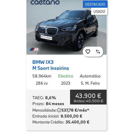
DESTACADO
USADO
BMW IX3
M Sport Inspiring
58.964km
Electrico
Automática
286 cv
2023
S. M. Feira
43.900 €
TAEG:
8,6%
Antes: 45.900 €
Prazo:
84 meses
Mensalidade:
537,78 €/mês*
Entrada inicial:
8.500,00 €
Montante Crédito:
35.400,00 €