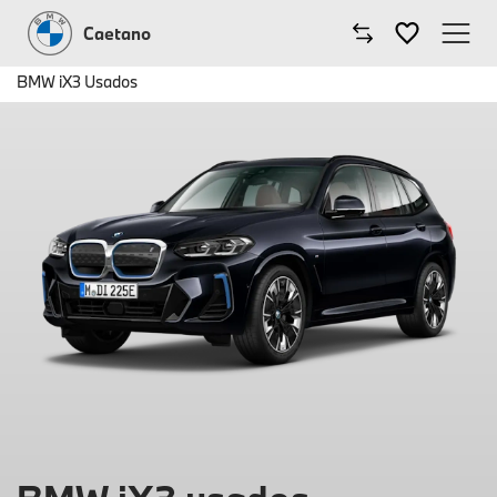
Caetano
BMW iX3 Usados
Caetano
Comprar BMW
Modelos BMW
Oficinas
Campanhas
Notícias
Onde estamos