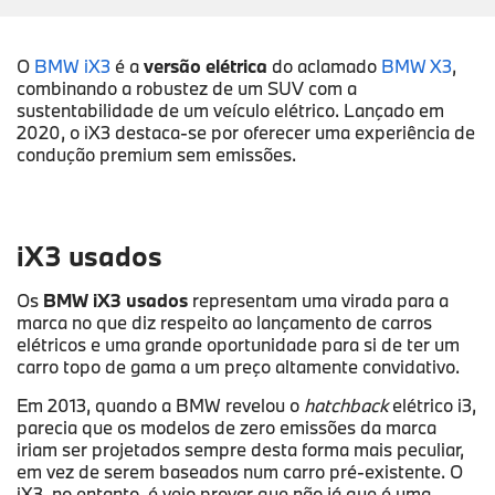
O
BMW iX3
é a
versão elétrica
do aclamado
BMW X3
,
combinando a robustez de um SUV com a
sustentabilidade de um veículo elétrico. Lançado em
2020, o iX3 destaca-se por oferecer uma experiência de
condução premium sem emissões.
iX3 usados
Os
BMW iX3 usados
representam uma virada para a
marca no que diz respeito ao lançamento de carros
elétricos e uma grande oportunidade para si de ter um
carro topo de gama a um preço altamente convidativo.
Em 2013, quando a BMW revelou o
hatchback
elétrico i3,
parecia que os modelos de zero emissões da marca
iriam ser projetados sempre desta forma mais peculiar,
em vez de serem baseados num carro pré-existente. O
iX3, no entanto, é veio provar que não já que é uma