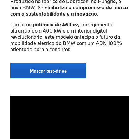
Produzido na fábrica de Debrecen, na Hungria, o
novo BMW iX3
simboliza o compromisso da marca
com a sustentabilidade e a inovação
.
Contacto telefónico
*
Com uma
potência de 469 cv
, carregamento
ultrarrápido a 400 kW e um interior digital
revolucionário, este modelo antecipa o futuro da
Concessionário Caetano
*
mobilidade elétrica da BMW com um ADN 100%
orientado para o condutor.
- Selecione um concessionário -
Marcar test-drive
Aceito a política de privacidade de dados.
*
Autorizo o tratamento dos meus dados pessoais para
marketing de produtos e serviços comercializados
pelas sociedades participadas da Caetano Automotive
Portugal, S.A. (Caetano), pelas sociedades
participadas da Salvador Caetano Auto, SGPS, S.A. e
pelas sociedades importadoras e/ou fabricantes da
marca do veículo que seja adquirido, objeto de
prestação de serviços, que foi experimentado ou em
que mostrei interesse.