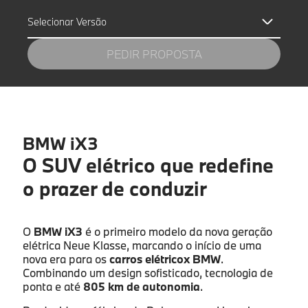
Selecionar Versão
PEDIR PROPOSTA
BMW iX3
Nome próprio
*
O SUV elétrico que redefine
o prazer de conduzir
Apelido
*
O
BMW iX3
é o primeiro modelo da nova geração
elétrica Neue Klasse, marcando o início de uma
nova era para os
carros elétricox BMW
.
Combinando um design sofisticado, tecnologia de
Endereço de e-mail
*
ponta e até
805 km de autonomia
.