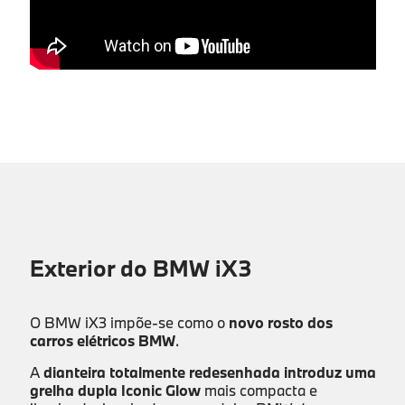
A informação apresentada nesta página, incluindo disponibilidade para
test drive, está sujeita a confirmação prévia por parte do concessionário
Caetano.
Exterior do BMW iX3
O BMW iX3 impõe-se como o
novo rosto dos
carros elétricos BMW
.
A
dianteira totalmente redesenhada introduz uma
grelha dupla Iconic Glow
mais compacta e