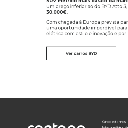
SUV elétrico mais barato da mar
um preço inferior ao
do
BYD Atto 3
30.000€.
Com chegada à Europa prevista para
uma oportunidade imperdível para
elétrica com estilo e inovação e po
Ver carros BYD
Onde estamos
Intermediário d