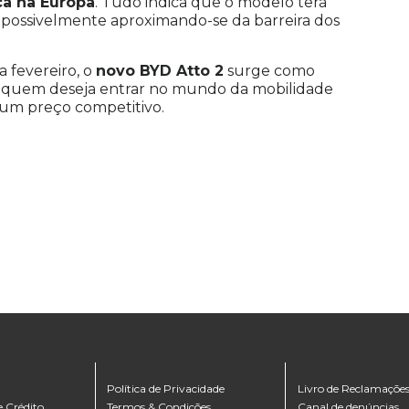
ca na Europa
. Tudo indica que o modelo terá
, possivelmente aproximando-se da barreira dos
 fevereiro, o
novo BYD Atto 2
surge como
 quem deseja entrar no mundo da mobilidade
r um preço competitivo.
Política de Privacidade
Livro de Reclamaçõe
e Crédito
Termos & Condições
Canal de denúncias