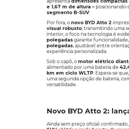
apresenta
dimensões compactas
e 1,67 m de altura –
posicionando-s
segmento B-SUV
.
Por fora, o
novo BYD Atto 2
impres
visual robusto
, transmitindo uma 
interior, o foco na tecnologia é evi
polegadas
garante funcionalidade
polegadas
, ajustável entre orienta
experiência personalizada.
Sob o capô, o
motor elétrico diant
alimentado por uma bateria de
42,
km em ciclo WLTP
. Espera-se que
uma segunda opção de bateria, com
versatilidade.
Novo BYD Atto 2: lan
Ainda sem preço oficial confirmado,