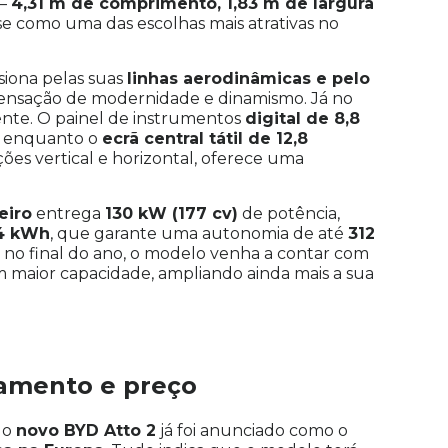
–
4,31 m de comprimento, 1,83 m de largura
e como uma das escolhas mais atrativas no
siona pelas suas
linhas aerodinâmicas e pelo
sensação de modernidade e dinamismo. Já no
dente. O painel de instrumentos
digital de 8,8
, enquanto o
ecrã central tátil de 12,8
ções vertical e horizontal, oferece uma
eiro
entrega
130 kW (177 cv)
de potência,
4 kWh
, que garante uma autonomia de até
312
, no final do ano, o modelo venha a contar com
 maior capacidade, ampliando ainda mais a sua
çamento e preço
 o
novo
BYD Atto 2
já foi anunciado como o