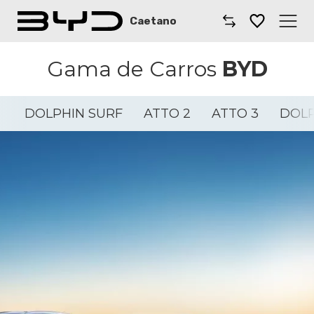
Caetano
Caetano
Gama de Carros
BYD
Comprar BYD
DOLPHIN SURF
ATTO 2
ATTO 3
DOL
Carros BYD
Campanhas
Oficinas
Notícias
Onde estamos