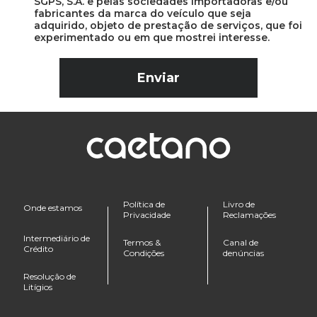
SGPS, S.A. e pelas sociedades importadoras e/ou
fabricantes da marca do veículo que seja
adquirido, objeto de prestação de serviços, que foi
experimentado ou em que mostrei interesse.
Política de
Livro de
Onde estamos
Privacidade
Reclamações
Intermediário de
Termos &
Canal de
Crédito
Condições
denúncias
Resolução de
Litígios