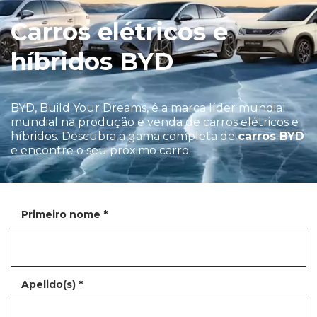
Carros elétricos e
híbridos BYD
BYD, Build Your Dreams, é a marca líder mundial
mundial na produção e venda de carros elétricos e
híbridos. Descubra a gama completa de
carros BYD
e encontre o seu próximo carro.
Primeiro nome
*
Apelido(s)
*