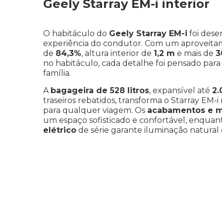
Geely Starray EM-i interior
O habitáculo do
Geely Starray EM-i
foi dese
experiência do condutor. Com um aproveitam
de
84,3%
, altura interior de
1,2 m
e mais de
3
no habitáculo, cada detalhe foi pensado para
família.
A
bagageira de 528 litros
, expansível até
2.
traseiros rebatidos, transforma o Starray EM-
para qualquer viagem. Os
acabamentos e m
um espaço sofisticado e confortável, enquan
elétrico
de série garante iluminação natur