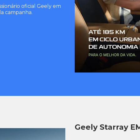
sionário oficial Geely em
 da campanha.
Geely Starray EM