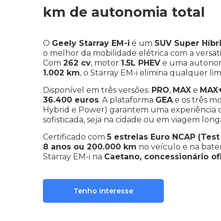
km de autonomia total
O
Geely Starray EM-i
é um
SUV Super Híbr
o melhor da mobilidade elétrica com a versat
Com
262 cv
, motor
1.5L PHEV
e uma autonom
1.002 km
, o Starray EM-i elimina qualquer li
Disponível em três versões:
PRO
,
MAX
e
MAX
36.400 euros
. A plataforma
GEA
e os três m
Hybrid e Power) garantem uma experiência d
sofisticada, seja na cidade ou em viagem long
Certificado com
5 estrelas Euro NCAP (Test
8 anos ou 200.000 km
no veículo e na bate
Starray EM-i na
Caetano, concessionário of
Tenho interesse