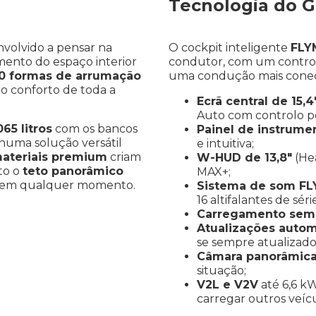
Tecnologia do G
nvolvido a pensar na
O cockpit inteligente
FLY
ento do espaço interior
condutor, com um contro
0 formas de arrumação
uma condução mais conecta
 o conforto de toda a
Ecrã central de 15,4
Auto com controlo po
065 litros
com os bancos
Painel de instrumen
i numa solução versátil
e intuitiva;
ateriais premium
criam
W-HUD de 13,8″
(Hea
to o
teto panorâmico
MAX+;
al em qualquer momento.
Sistema de som F
16 altifalantes de série
Carregamento sem 
Atualizações autom
se sempre atualizado
Câmara panorâmica
situação;
V2L e V2V
até 6,6 kW
carregar outros veícu