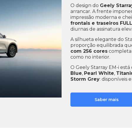
O design do
Geely Starra
arrancar. A frente impone
impressão moderna e chei
frontais e traseiros FUL
diurnas de assinatura ele
A silhueta elegante do St
proporção equilibrada que
com 256 cores
completam 
como no interior.
O Geely Starray EM-i está 
Blue
,
Pearl White
,
Titan
Storm Grey
: disponíveis 
Saber mais