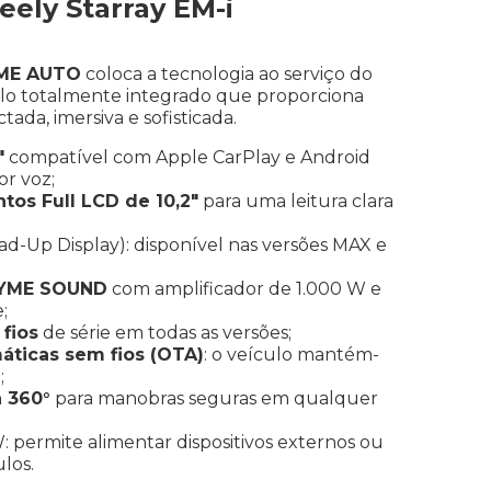
eely Starray EM-i
ME AUTO
coloca a tecnologia ao serviço do
lo totalmente integrado que proporciona
da, imersiva e sofisticada.
″
compatível com Apple CarPlay e Android
r voz;
tos Full LCD de 10,2″
para uma leitura clara
d-Up Display): disponível nas versões MAX e
LYME SOUND
com amplificador de 1.000 W e
;
fios
de série em todas as versões;
áticas sem fios (OTA)
: o veículo mantém-
;
 360°
para manobras seguras em qualquer
: permite alimentar dispositivos externos ou
los.