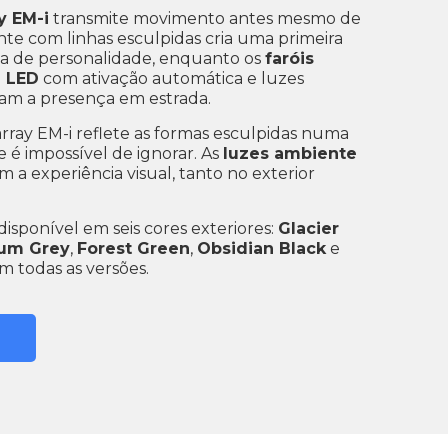
y EM-i
transmite movimento antes mesmo de
nte com linhas esculpidas cria uma primeira
a de personalidade, enquanto os
faróis
L LED
com ativação automática e luzes
vam a presença em estrada.
array EM-i reflete as formas esculpidas numa
 é impossível de ignorar. As
luzes ambiente
a experiência visual, tanto no exterior
disponível em seis cores exteriores:
Glacier
ium Grey
,
Forest Green
,
Obsidian Black
e
em todas as versões.