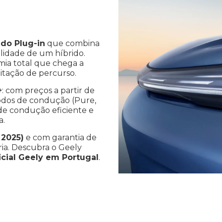
ido Plug-in
que combina
ilidade de um híbrido.
ia total que chega a
mitação de percurso.
+
: com preços a partir de
odos de condução (Pure,
e condução eficiente e
a.
 2025)
e com garantia de
ria. Descubra o Geely
icial Geely em Portugal
.