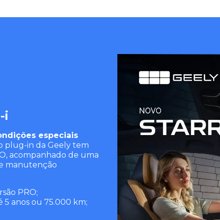
-i
ondições especiais
do plug-in da Geely tem
PRO, acompanhado de uma
 de manutenção
rsão PRO;
é 5 anos ou 75.000 km;