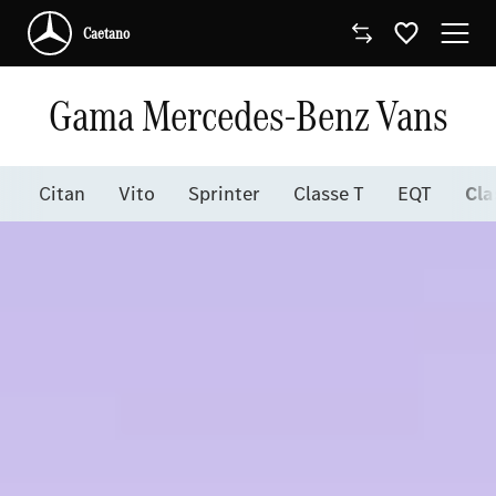
Caetano
Caetano
Gama Mercedes-Benz Vans
Comprar Mercedes-Benz
Citan
Vito
Sprinter
Classe T
EQT
Cla
Modelos
Comerciais
Oficinas
Campanhas
Notícias
Onde estamos