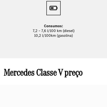
Consumos:
7,2 – 7,6 l/100 km (diesel)
10,2 l/100km (gasolina)
Mercedes Classe V preço
O
preço do Mercedes-Benz Classe V
varia
conforme o nível
de equipamento
e as opções escolhidas.
Os preços iniciam-se em torno de 78.365 €. Para obter uma