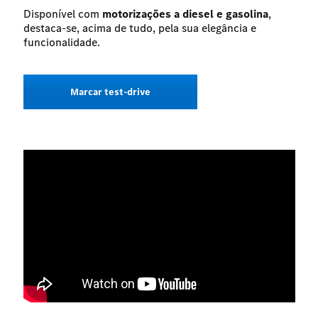
Contacto telefónico
*
Disponível com
motorizações a diesel e gasolina
,
destaca-se, acima de tudo, pela sua elegância e
funcionalidade.
Concessionário Caetano
*
Marcar test-drive
- Selecione um concessionário -
Aceito a política de privacidade de dados.
*
Autorizo o tratamento dos meus dados pessoais para
marketing de produtos e serviços comercializados pelas
sociedades participadas da Caetano Automotive Portugal,
S.A. (Caetano), pelas sociedades participadas da Salvador
Caetano Auto, SGPS, S.A. e pelas sociedades importadoras
e/ou fabricantes da marca do veículo que seja adquirido,
objeto de prestação de serviços, que foi experimentado ou
em que mostrei interesse.