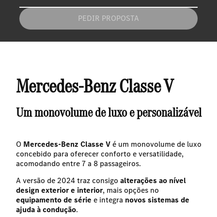
PEDIR PROPOSTA
Mercedes-Benz Classe V
Primeiro nome
*
Um monovolume de luxo e personalizável
Apelido(s)
*
O
Mercedes-Benz Classe V
é um monovolume de luxo
concebido para oferecer conforto e versatilidade,
acomodando entre 7 a 8 passageiros.
Endereço de e-mail
*
A versão de 2024 traz consigo
alterações ao nível
design exterior e interior
, mais opções no
equipamento de série
e integra
novos sistemas de
ajuda à condução
.