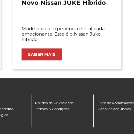
Novo Nissan JUKE Híbrido
Mude para a experiência eletrificada
emocionante. Este é o Nissan Juke
híbrido.
SABER MAIS
Política de Privacidade
Livro de Reclamaçõe
 crédito
Termos & Condições
Canal de denúncias
ígios