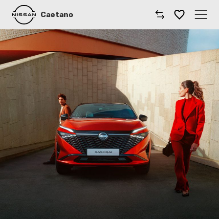
Caetano
Caetano
Comprar Nissan
Modelos Nissan
Comerciais Nissan
Oficinas
Campanhas
Notícias
Onde estamos