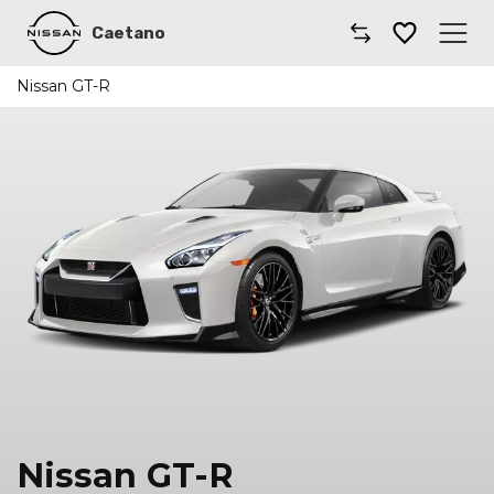
Caetano
Nissan GT-R
Caetano
Comprar Nissan
Modelos Nissan
Comerciais Nissan
Oficinas
Campanhas
Notícias
Nissan GT-R
Onde estamos