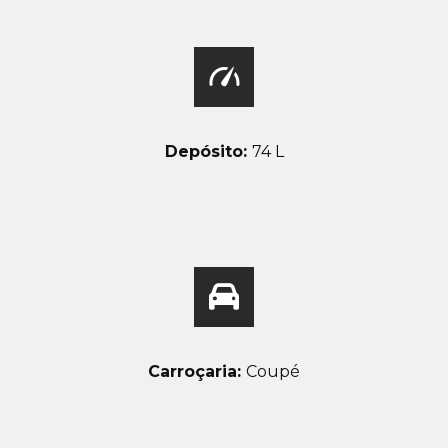
Depósito:
74 L
Carroçaria:
Coupé