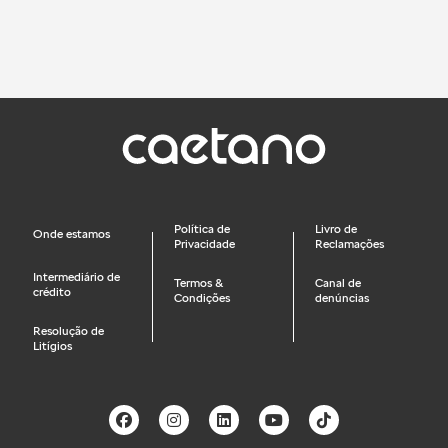
Política de
Livro de
Onde estamos
Privacidade
Reclamações
Intermediário de
Termos &
Canal de
crédito
Condições
denúncias
Resolução de
Litígios