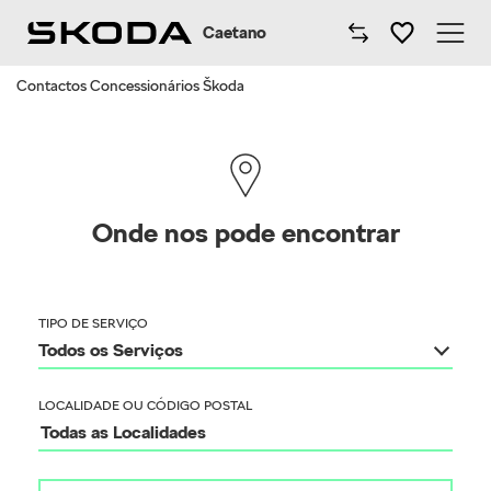
Caetano
Contactos Concessionários Škoda
Caetano
Comprar Škoda
Modelos Škoda
Onde nos pode encontrar
Oficinas
Campanhas
TIPO DE SERVIÇO
Todos os Serviços
Notícias
LOCALIDADE OU CÓDIGO POSTAL
Onde estamos