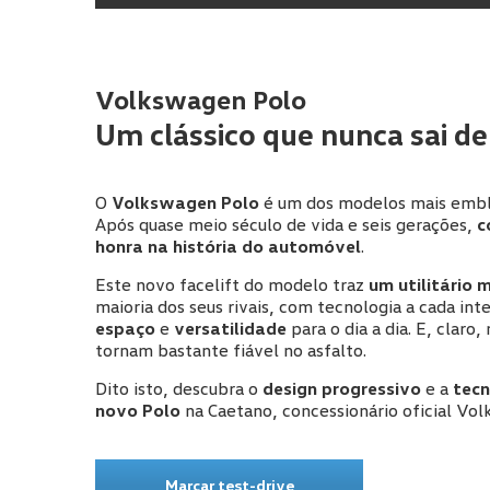
Volkswagen Polo
Primeiro nome
*
Um clássico que nunca sai d
O
Volkswagen Polo
é um dos modelos mais embl
Endereço de e-mail
*
Após quase meio século de vida e seis gerações,
c
honra na história do automóvel
.
Este novo facelift do modelo traz
um utilitário 
maioria dos seus rivais, com tecnologia a cada int
Concessionário Caetano
*
espaço
e
versatilidade
para o dia a dia. E, claro
tornam bastante fiável no asfalto.
Dito isto, descubra o
design progressivo
e a
tecn
Aceito a política de privacidade de dados.
*
novo Polo
na Caetano, concessionário oficial Vo
Autorizo o tratamento dos meus dados pessoa
Portugal, S.A. (Caetano), pelas sociedades pa
que seja adquirido, objeto de prestação de se
Marcar test-drive