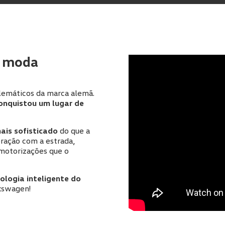
Apelido(s)
*
e moda
emáticos da marca alemã.
Contacto telefónico
*
onquistou um lugar de
mais sofisticado
do que a
eração com a estrada,
, motorizações que o
ologia inteligente do
lkswagen!
is para marketing de produtos e serviços comercializados pelas s
rticipadas da Salvador Caetano Auto, SGPS, S.A. e pelas sociedades
rviços, que foi experimentado ou em que mostrei interesse.