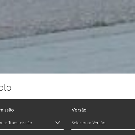
olo
missão
Versão
onar Transmissão
Selecionar Versão