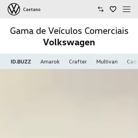
Caetano
Caetano
Gama de Veículos Comerciais
Volkswagen
Comprar Volkswagen
Modelos
ID.BUZZ
Amarok
Crafter
Multivan
Cad
Comerciais
Oficinas
Campanhas
Notícias
Onde estamos