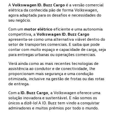
A
Volkswagen ID. Buzz Cargo
é a versão comercial
elétrica da conhecida pão de forma Volkswagen,
Endereço de e-mail
*
agora adaptada para os desafios e necessidades do
seu negócio.
Com um
motor elétrico
eficiente e uma autonomia
competitiva, a
Volkswagen ID. Buzz Cargo
Contacto telefónico
*
apresenta-se como uma alternativa viável dentro do
setor de transportes comerciais. E saiba que pode
contar com muito espaço e capacidade de carga, seja
para entregas urbanas ou operações comerciais.
Concessionário Caetano
*
Verá ainda como as mais recentes tecnologias de
assistência ao condutor e de conectividade, lhe
- Selecione um concessionário -
proporcionam mais segurança e uma condução
otimizada, inclusive na gestão de frotas ou das rotas
Aceito a política de privacidade de dados.
*
de entrega.
Com a
ID. Buzz Cargo
, a Volkswagen oferece uma
Autorizo o tratamento dos meus dados pessoais para
solução inovadora e sustentável. E não somos os
marketing de produtos e serviços comercializados pelas
sociedades participadas da Caetano Automotive
únicos a dizê-lo! A ID. Buzz tem vindo a conquistar
Portugal, S.A. (Caetano), pelas sociedades participadas
admiradores e muitos prémios por todo o mundo.
da Salvador Caetano Auto, SGPS, S.A. e pelas