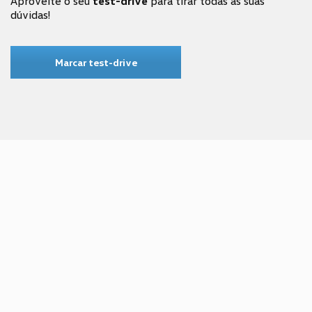
Aproveite o seu
test-drive
para tirar todas as suas
dúvidas!
Marcar test-drive