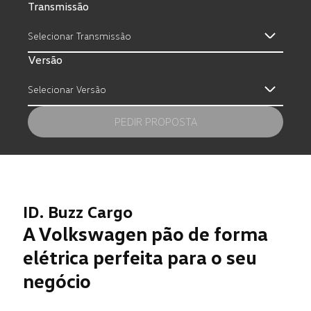
Transmissão
Selecionar Transmissão
Versão
Selecionar Versão
PEDIR PROPOSTA
ID. Buzz Cargo
Primeiro nome
*
A Volkswagen pão de forma
elétrica perfeita para o seu
negócio
Apelido(s)
*