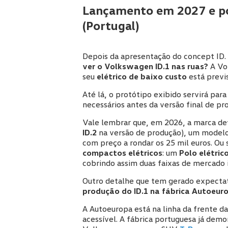
Lançamento em 2027 e po
(Portugal)
Depois da apresentação do concept ID. 
ver o Volkswagen ID.1 nas ruas?
A Vo
seu
elétrico de baixo custo
está previ
Até lá, o protótipo exibido servirá para 
necessários antes da versão final de pr
Vale lembrar que, em 2026, a marca d
ID.2
na versão de produção), um modelo 
com preço a rondar os 25 mil euros. Ou 
compactos elétricos
: um
Polo elétric
cobrindo assim duas faixas de mercado
Outro detalhe que tem gerado expectat
produção do ID.1 na fábrica Autoeur
A Autoeuropa está na linha da frente da
acessível. A fábrica portuguesa já dem