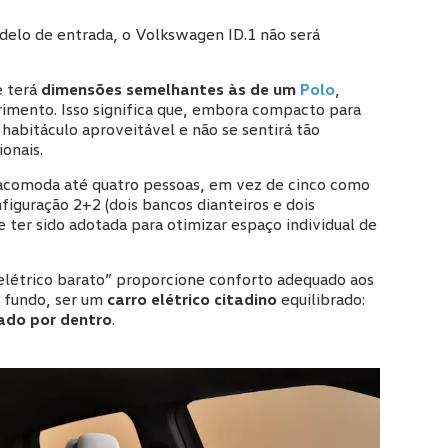
elo de entrada, o Volkswagen ID.1 não será
e terá
dimensões semelhantes às de um
Polo
,
mento. Isso significa que, embora compacto para
 habitáculo aproveitável e não se sentirá tão
ionais.
, acomoda até quatro pessoas, em vez de cinco como
iguração 2+2 (dois bancos dianteiros e dois
e ter sido adotada para otimizar espaço individual de
elétrico barato” proporcione conforto adequado aos
o fundo, ser um
carro elétrico citadino
equilibrado:
ado por dentro
.