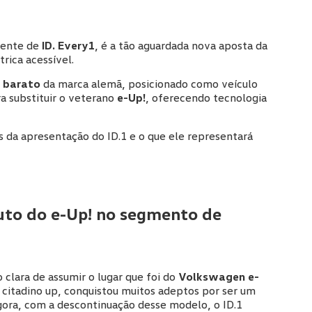
mente de
ID. Every1
, é a tão aguardada nova aposta da
rica acessível.
s barato
da marca alemã, posicionado como veículo
ra substituir o veterano
e-Up!
, oferecendo tecnologia
s da apresentação do ID.1 e o que ele representará
uto do e-Up! no segmento de
clara de assumir o lugar que foi do
Volkswagen e-
 citadino up, conquistou muitos adeptos por ser um
gora, com a descontinuação desse modelo, o ID.1