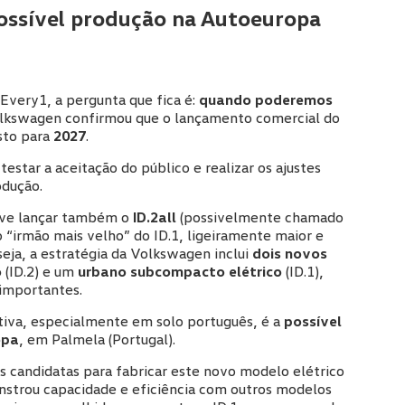
ssível produção na Autoeuropa
Every1, a pergunta que fica é:
quando poderemos
lkswagen confirmou que o lançamento comercial do
sto para
2027
.
testar a aceitação do público e realizar os ajustes
odução.
eve lançar também o
ID.2all
(possivelmente chamado
“irmão mais velho” do ID.1, ligeiramente maior e
seja, a estratégia da Volkswagen inclui
dois novos
o
(ID.2) e um
urbano subcompacto elétrico
(ID.1),
 importantes.
iva, especialmente em solo português, é a
possível
opa
, em Palmela (Portugal).
s candidatas para fabricar este novo modelo elétrico
onstrou capacidade e eficiência com outros modelos