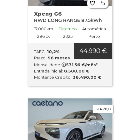
Xpeng G6
RWD LONG RANGE 87.5kWh
17.000km
Electrico
Automática
286 cv
2025
Porto
44.990 €
TAEG:
10,2%
Prazo:
96 meses
Mensalidade:
531,56 €/mês*
Entrada inicial:
8.500,00 €
Montante Crédito:
36.490,00 €
SERVIÇO