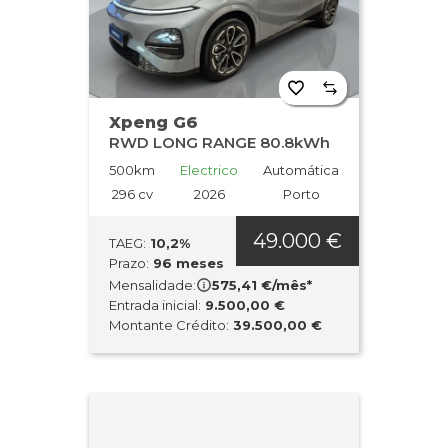
Xpeng G6
RWD LONG RANGE 80.8kWh
500km
Electrico
Automática
296 cv
2026
Porto
49.000 €
TAEG:
10,2%
Prazo:
96 meses
Mensalidade:
575,41 €/mês*
Entrada inicial:
9.500,00 €
Montante Crédito:
39.500,00 €