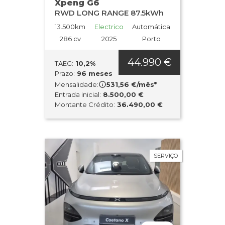
Xpeng G6
RWD LONG RANGE 87.5kWh
Ano: Mais
antigo
13.500km
Electrico
Automática
Potência: Mais
286 cv
2025
Porto
alta
44.990 €
Potência: Mais
TAEG:
10,2%
baixa
Prazo:
96 meses
Mensalidade:
531,56 €/mês*
Mais vistos
Entrada inicial:
8.500,00 €
Montante Crédito:
36.490,00 €
Mais recentes
SERVIÇO