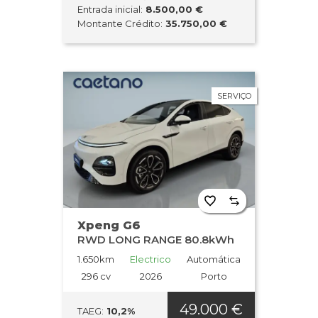
Entrada inicial:
8.500,00 €
Montante Crédito:
35.750,00 €
SERVIÇO
Xpeng G6
RWD LONG RANGE 80.8kWh
1.650km
Electrico
Automática
296 cv
2026
Porto
49.000 €
TAEG:
10,2%