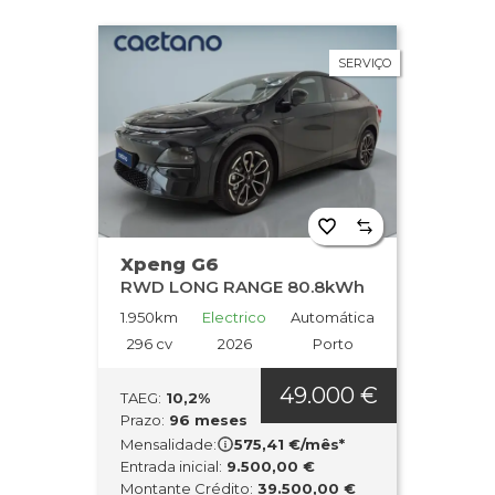
SERVIÇO
Xpeng G6
RWD LONG RANGE 80.8kWh
1.950km
Electrico
Automática
296 cv
2026
Porto
49.000 €
TAEG:
10,2%
Prazo:
96 meses
Mensalidade:
575,41 €/mês*
Entrada inicial:
9.500,00 €
Montante Crédito:
39.500,00 €