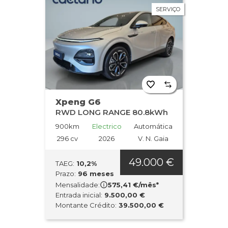
SERVIÇO
Xpeng G6
RWD LONG RANGE 80.8kWh
900km
Electrico
Automática
296 cv
2026
V. N. Gaia
49.000 €
TAEG:
10,2%
Prazo:
96 meses
Mensalidade:
575,41 €/mês*
Entrada inicial:
9.500,00 €
Montante Crédito:
39.500,00 €