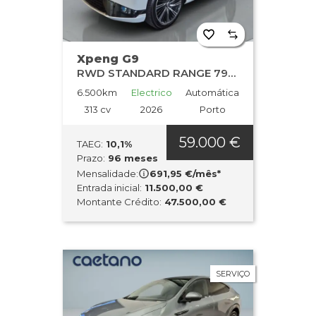
Xpeng G9
RWD STANDARD RANGE 79kWh Jante 21
6.500km
Electrico
Automática
313 cv
2026
Porto
59.000 €
TAEG:
10,1%
Prazo:
96 meses
Mensalidade:
691,95 €/mês*
Entrada inicial:
11.500,00 €
Montante Crédito:
47.500,00 €
SERVIÇO