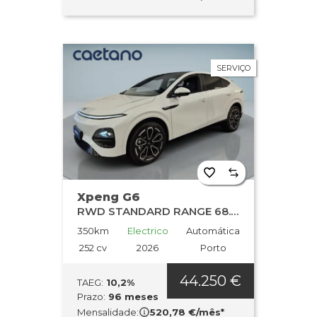
SERVIÇO
Xpeng G6
RWD STANDARD RANGE 68.5kWh
350km
Electrico
Automática
252 cv
2026
Porto
44.250 €
TAEG:
10,2%
Prazo:
96 meses
Mensalidade:
520,78 €/mês*