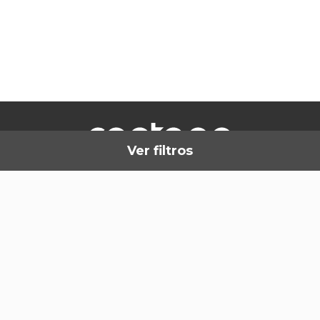
Ver filtros
Onde estamos
Política de
Livro de
Intermediário de
Privacidade
Reclamações
Crédito
Termos & Condições
Canal de denúncias
Resolução de
Litígios