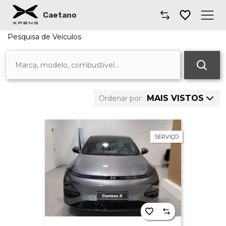
Caetano
Pesquisa de Veículos
Caetano
11 veículos encontrados
Comprar XPENG
Guardar Pesquisa
Carros XPENG
MAIS VISTOS
Ordenar por:
Preço: Mais
Oficinas XPENG
alto
SERVIÇO
Preço: Mais
Onde estamos
baixo
Km: Mais alto
Km: Mais baixo
Ano: Mais
recente