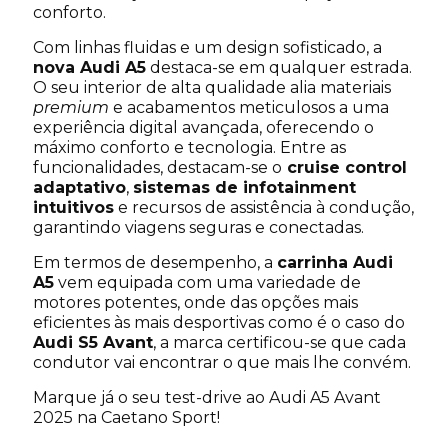
conforto.
Com linhas fluidas e um design sofisticado, a
Contacto telefónico
*
nova Audi A5
destaca-se em qualquer estrada.
O seu interior de alta qualidade alia materiais
premium
e acabamentos meticulosos a uma
experiência digital avançada, oferecendo o
Concessionário Caetano
*
máximo conforto e tecnologia. Entre as
funcionalidades, destacam-se o
cruise control
- Selecione um concessionário -
adaptativo
,
sistemas de infotainment
intuitivos
e recursos de assistência à condução,
garantindo viagens seguras e conectadas.
Aceito a política de privacidade de dados.
*
Em termos de desempenho, a
carrinha
Audi
Autorizo o tratamento dos meus dados pessoais
A5
vem equipada com uma variedade de
para marketing de produtos e serviços
motores potentes, onde das opções mais
comercializados pelas sociedades participadas
eficientes às mais desportivas como é o caso do
da Caetano Automotive Portugal, S.A. (Caetano),
Audi S5 Avant
, a marca certificou-se que cada
pelas sociedades participadas da Salvador
Caetano Auto, SGPS, S.A. e pelas sociedades
condutor vai encontrar o que mais lhe convém.
importadoras e/ou fabricantes da marca do
veículo que seja adquirido, objeto de prestação
Marque já o seu test-drive ao Audi A5 Avant
de serviços, que foi experimentado ou em que
2025 na Caetano Sport!
mostrei interesse.