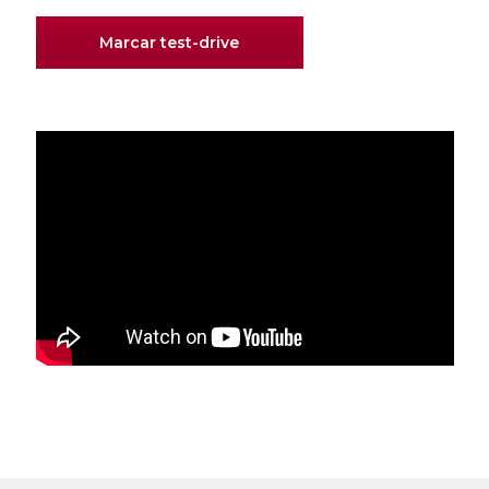
Marcar test-drive
Toda a informação apresentada nesta página, incluindo disponibilidade
para test drive, está sujeita a confirmação prévia por parte do
concessionário Caetano.