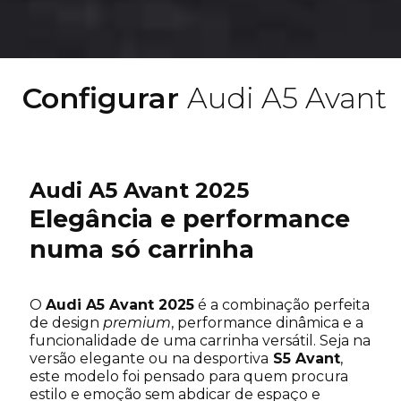
Configurar
Audi A5 Avant
Audi A5 Avant 2025
Nome próprio
*
Elegância e performance
numa só carrinha
Apelido
*
O
Audi A5 Avant 2025
é a combinação perfeita
de design
premium
, performance dinâmica e a
funcionalidade de uma carrinha versátil. Seja na
versão elegante ou na desportiva
S5 Avant
,
Endereço de e-mail
*
este modelo foi pensado para quem procura
estilo e emoção sem abdicar de espaço e