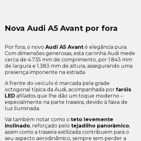
Nova Audi A5 Avant por fora
Por fora, o novo
Audi A5 Avant
é elegância pura.
Com dimensões generosas, esta carrinha Audi mede
cerca de 4.735 mm de comprimento, por 1.843 mm
de largura e 1.383 mm de altura, assegurando uma
presença imponente na estrada.
A frente do veículo é marcada pela grade
octogonal típica da Audi, acompanhada por
faróis
LED
afilados que lhe dão um toque moderno –
especialmente na parte traseira, devido à faixa de
luz iluminada.
Vai também notar como o
teto levemente
inclinado
, reforçado pelo
tejadilho panorâmico
,
assim como a traseira estilizada contribuem para o
seu aspecto aerodinâmico, sempre sem perder a