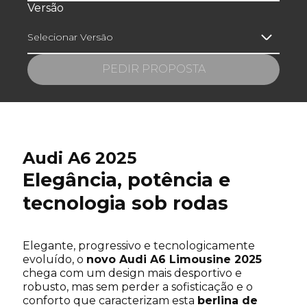
Versão
Selecionar Versão
PEDIR PROPOSTA
Audi A6 2025
Nome próprio
*
Elegância, potência e
tecnologia sob rodas
Apelido
*
Elegante, progressivo e tecnologicamente
evoluído, o
novo Audi A6 Limousine 2025
chega com um design mais desportivo e
robusto, mas sem perder a sofisticação e o
Endereço de e-mail
*
conforto que caracterizam esta
berlina de