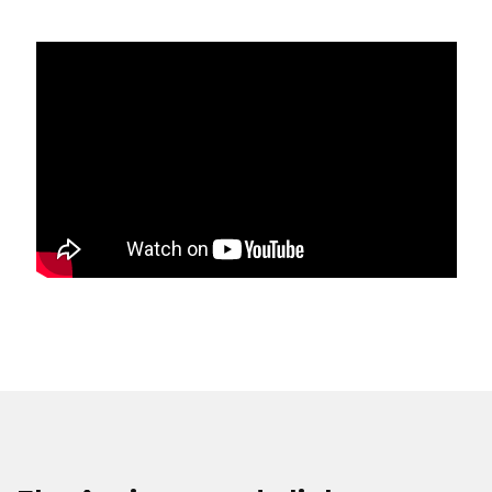
Toda a informação apresentada nesta página, incluindo disponibilidade
para test drive, está sujeita a confirmação prévia por parte do
concessionário Caetano.