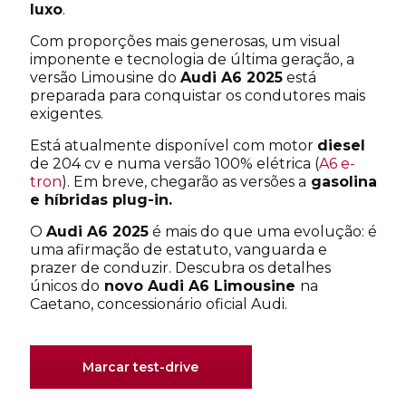
luxo
.
Com proporções mais generosas, um visual
imponente e tecnologia de última geração, a
Contacto telefónico
*
versão Limousine do
Audi A6 2025
está
preparada para conquistar os condutores mais
exigentes.
Concessionário Caetano
*
Está atualmente disponível com motor
diesel
de 204 cv e numa versão 100% elétrica (
A6 e-
- Selecione um concessionário -
tron
). Em breve, chegarão as versões a
gasolina
e híbridas plug-in.
Aceito a política de privacidade de dados.
*
O
Audi A6 2025
é mais do que uma evolução: é
uma afirmação de estatuto, vanguarda e
Autorizo o tratamento dos meus dados pessoais
prazer de conduzir. Descubra os detalhes
para marketing de produtos e serviços
únicos do
novo Audi A6 Limousine
na
comercializados pelas sociedades participadas
Caetano, concessionário oficial Audi.
da Caetano Automotive Portugal, S.A. (Caetano),
pelas sociedades participadas da Salvador
Caetano Auto, SGPS, S.A. e pelas sociedades
importadoras e/ou fabricantes da marca do
Marcar test-drive
veículo que seja adquirido, objeto de prestação
de serviços, que foi experimentado ou em que
mostrei interesse.