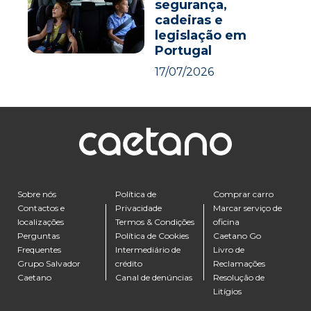
segurança,
cadeiras e
legislação em
Portugal
17/07/2026
Sobre nós
Política de
Comprar carro
Contactos e
Privacidade
Marcar serviço de
localizações
Termos & Condições
oficina
Perguntas
Política de Cookies
Caetano Go
Frequentes
Intermediário de
Livro de
Grupo Salvador
crédito
Reclamações
Caetano
Canal de denúncias
Resolução de
Litígios