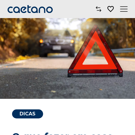
Comprar Carro
Oficinas
Campanhas
Electric Move
Mobilidade
Blog
DICAS
Onde Estamos