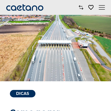
Comprar Carro
Oficinas
Campanhas
Electric Move
Mobilidade
Blog
DICAS
Onde Estamos