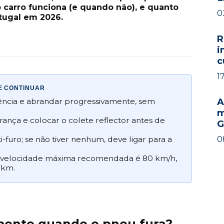
o carro funciona (e quando não), e quanto
0
tugal em 2026.
R
i
c
1
E CONTINUAR
ência e abrandar progressivamente, sem
A
m
ança e colocar o colete reflector antes de
G
i-furo; se não tiver nenhum, deve ligar para a
0
 velocidade máxima recomendada é 80 km/h,
 km.
mente quando o pneu fura?