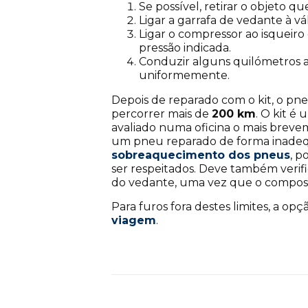
Se possível, retirar o objeto q
Ligar a garrafa de vedante à v
Ligar o compressor ao isqueir
pressão indicada.
Conduzir alguns quilómetros a 
uniformemente.
Depois de reparado com o kit, o pne
percorrer mais de
200 km
. O kit é
avaliado numa oficina o mais breve
um pneu reparado de forma inade
sobreaquecimento dos pneus
, p
ser respeitados. Deve também verifi
do vedante, uma vez que o compost
Para furos fora destes limites, a op
viagem
.