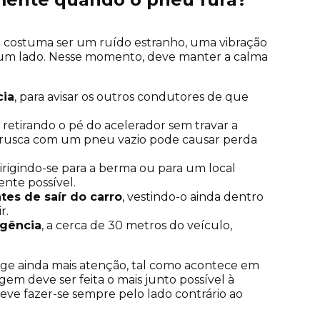
o costuma ser um ruído estranho, uma vibração
a um lado. Nesse momento, deve manter a calma
cia
, para avisar os outros condutores de que
, retirando o pé do acelerador sem travar a
rusca com um pneu vazio pode causar perda
dirigindo-se para a berma ou para um local
rente possível.
ntes de saír do carro
, vestindo-o ainda dentro
r.
rgência
, a cerca de 30 metros do veículo,
ge ainda mais atenção, tal como acontece em
agem deve ser feita o mais junto possível à
deve fazer-se sempre pelo lado contrário ao