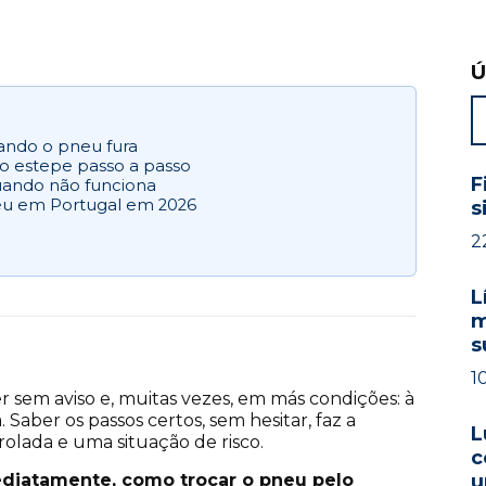
Ú
ando o pneu fura
o estepe passo a passo
F
quando não funciona
eu em Portugal em 2026
s
2
L
m
s
1
sem aviso e, muitas vezes, em más condições: à
Saber os passos certos, sem hesitar, faz a
L
lada e uma situação de risco.
c
ediatamente, como trocar o pneu pelo
u