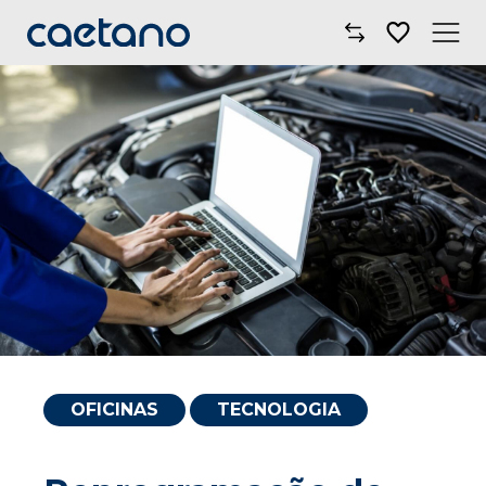
Comprar Carro
Oficinas
Campanhas
Electric Move
Mobilidade
Blog
OFICINAS
TECNOLOGIA
Onde Estamos