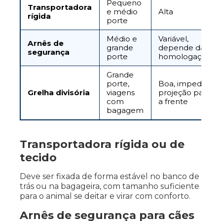
Pequeno
Transportadora
e médio
Alta
rígida
porte
Médio e
Variável,
Arnês de
grande
depende da
segurança
porte
homologação
Grande
porte,
Boa, impede
Grelha divisória
viagens
projeção para
com
a frente
bagagem
Transportadora rígida ou de
tecido
Deve ser fixada de forma estável no banco de
trás ou na bagageira, com tamanho suficiente
para o animal se deitar e virar com conforto.
Arnês de segurança para cães