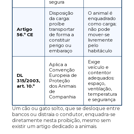
segura
Disposição
O animal é
da carga:
enquadrado
proíbe
como carga;
Artigo
transportar
não pode
56.º CE
de forma a
mover-se
constituir
livremente
perigo ou
pelo
embaraço
habitáculo
Exige
Aplica a
veículo e
Convenção
contentor
DL
Europeia de
adequados:
315/2003,
Proteção
espaço,
art. 10.º
dos Animais
ventilação,
de
temperatura
Companhia
e segurança
Um cão ou gato solto, que se desloque entre
bancos ou distraia o condutor, enquadra-se
diretamente nesta proibição, mesmo sem
existir um artigo dedicado a animais.