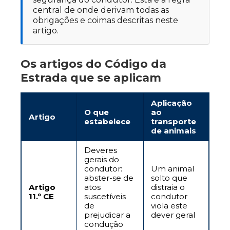
central de onde derivam todas as
obrigações e coimas descritas neste
artigo.
Os artigos do Código da
Estrada que se aplicam
Aplicação
O que
ao
Artigo
estabelece
transporte
de animais
Deveres
gerais do
condutor:
Um animal
abster-se de
solto que
Artigo
atos
distraia o
11.º CE
suscetíveis
condutor
de
viola este
prejudicar a
dever geral
condução