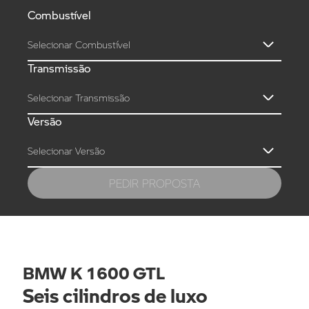
Combustível
Selecionar Combustível
Transmissão
Selecionar Transmissão
Versão
Selecionar Versão
PEDIR PROPOSTA
BMW K 1600 GTL
Nome próprio
*
Seis cilindros de luxo