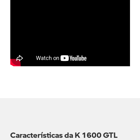
marketing de produtos e serviços comercializados pelas
sociedades participadas da Caetano Automotive
Portugal, S.A. (Caetano), pelas sociedades participadas
da Salvador Caetano Auto, SGPS, S.A. e pelas
sociedades importadoras e/ou fabricantes da marca do
veículo que seja adquirido, objeto de prestação de
serviços, que foi experimentado ou em que mostrei
interesse.
Toda a informação apresentada nesta página, incluindo disponibilidade
para test ride, está sujeita a confirmação prévia por parte do
concessionário Caetano.
Características da K 1600 GTL