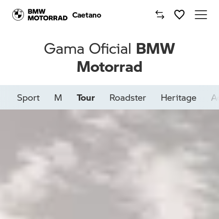
Caetano
Caetano
BMW
Gama Oficial
Motorrad
Comprar Moto BMW
Motos BMW
Sport
M
Tour
Roadster
Heritage
A
Campanhas
Oficinas
Notícias
Onde estamos