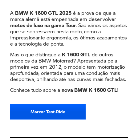
A
BMW K 1600 GTL 2025
é a prova de que a
Apelido
*
marca alemã está empenhada em desenvolver
motos de luxo na gama Tour
. São vários os aspetos
que se sobressaem nesta moto, como a
impressionante ergonomia, os ótimos acabamentos
Endereço de e-mail
*
e a tecnologia de ponta.
Mas o que distingue a
K 1600 GTL
de outros
modelos da BMW Motorrad? Apresentada pela
primeira vez em 2012, o modelo tem motorização
Contacto telefónico
*
aprofundada, orientada para uma condução mais
desportiva, brilhando até nas curvas mais fechadas.
Conhece tudo sobre a
nova BMW K 1600 GTL
!
Concessionário Caetano
*
Marcar Test-Ride
Aceito a política de privacidade de dados.
*
Autorizo o tratamento dos meus dados pessoais para