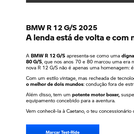
BMW R 12 G/S 2025
Nome próprio
*
A lenda está de volta e com 
A
BMW R 12 G/S
apresenta-se como uma
digna
Endereço de e-mail
*
80 G/S
, que nos anos 70 e 80 marcou uma era n
nova R 12 G/S não é apenas uma homenagem: é
Com um estilo
vintage
, mas recheada de tecnolo
o melhor de dois mundos
: condução fora de est
Concessionário Caetano
*
Além disso, tem um
potente motor boxer,
suspe
equipamento concebido para a aventura.
- Seleciona um concessionário -
Vem conhecê-la à Caetano, o teu concessionário 
Aceito a política de privacidade de dados.
*
Autorizo o tratamento dos meus dados pessoa
Marcar Test-Ride