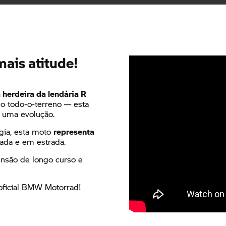
Apelido
*
mais atitude!
 herdeira da lendária R
Contacto telefónico
*
o todo-o-terreno — esta
 uma evolução.
gia, esta moto
representa
rada e em estrada.
nsão de longo curso e
oficial BMW Motorrad!
is para marketing de produtos e serviços comercializados pelas s