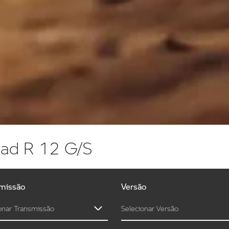
ad R 12 G/S
missão
Versão
onar Transmissão
Selecionar Versão