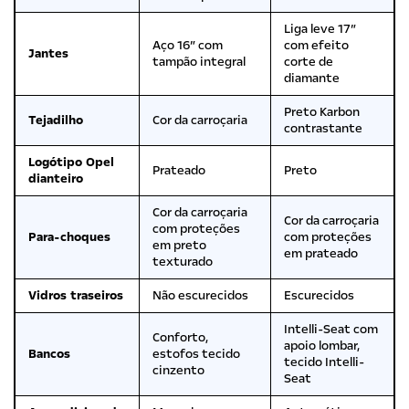
Liga leve 17″
Aço 16″ com
com efeito
Jantes
tampão integral
corte de
diamante
Preto Karbon
Tejadilho
Cor da carroçaria
contrastante
Logótipo Opel
Prateado
Preto
dianteiro
Cor da carroçaria
Cor da carroçaria
com proteções
Para-choques
com proteções
em preto
em prateado
texturado
Vidros traseiros
Não escurecidos
Escurecidos
Intelli-Seat com
Conforto,
apoio lombar,
Bancos
estofos tecido
tecido Intelli-
cinzento
Seat