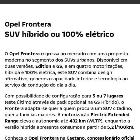
Opel Frontera
Primeiro nome
*
SUV híbrido ou 100% elétrico
O
Opel Frontera
regressa ao mercado com uma proposta
Apelido(s)
*
moderna no segmento dos SUVs urbanos. Disponível em
duas versões,
Edition
e
GS
, e em quatro motorizações,
híbrida e 100% elétrica, este SUV combina design
afirmativo, generosa capacidade interior e tecnologia ao
serviço da condução do dia a dia.
Endereço de e-mail
*
Com possibilidade de configuração para
5 ou 7 lugares
(este último através de pack opcional na GS Híbrido), o
Frontera adapta-se quer a quem procura um SUV citadino,
quer a famílias maiores. A motorização
Electric Extended
Contacto telefónico
*
Range
eleva a autonomia até
432 km
(WLTP), enquanto a
versão híbrida apresenta consumos a partir de
5,2 l/100km
.
Conheça o
Opel Frontera
na
Caetano, concessionário oficial