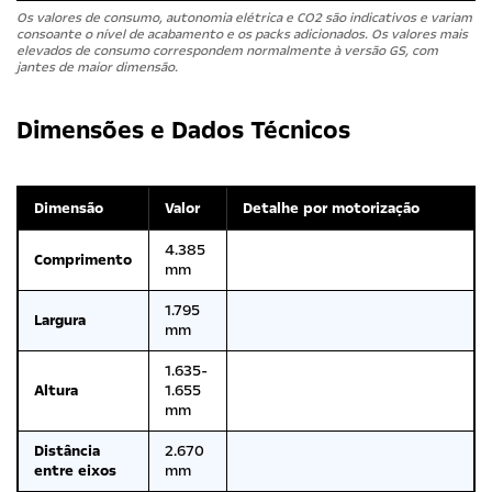
Os valores de consumo, autonomia elétrica e CO2 são indicativos e variam
consoante o nível de acabamento e os packs adicionados. Os valores mais
elevados de consumo correspondem normalmente à versão GS, com
jantes de maior dimensão.
Dimensões e Dados Técnicos
Dimensão
Valor
Detalhe por motorização
4.385
Comprimento
mm
1.795
Largura
mm
1.635-
Altura
1.655
mm
Distância
2.670
entre eixos
mm