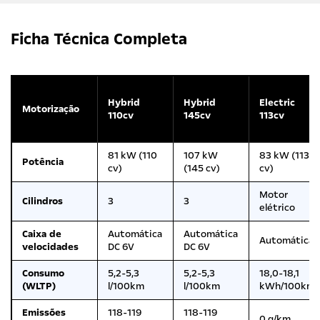
Ficha Técnica Completa
Hybrid
Hybrid
Electric
Motorização
110cv
145cv
113cv
81 kW (110
107 kW
83 kW (113
Potência
cv)
(145 cv)
cv)
Motor
Cilindros
3
3
elétrico
Caixa de
Automática
Automática
Automática
velocidades
DC 6V
DC 6V
Consumo
5,2-5,3
5,2-5,3
18,0-18,1
(WLTP)
l/100km
l/100km
kWh/100km
Emissões
118-119
118-119
0 g/km