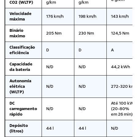
CO2 (WLTP)
g/km
g/km
Velocidade
176 km/h
198 km/h
143 km/h
máxima
Binário
205 Nm
230 Nm
124,5 Nm
máximo
Classificação
D
D
A
eficiência
Capacidade
N/D
N/D
44,2 kWh
da bateria
Autonomia
elétrica
N/D
N/D
272-320 km
(WLTP)
DC
Até 100 kW
carregamento
N/D
N/D
(20-80%
rápido
em 26 min)
Depósito
44 l
44 l
N/D
(litros)