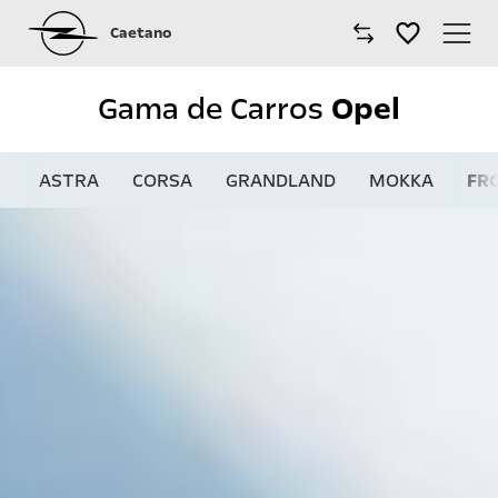
Caetano
Caetano
Gama de Carros
Opel
Comprar Carro
ASTRA
CORSA
GRANDLAND
MOKKA
FR
Modelos Opel
Comerciais Opel
Oficinas
Campanhas
Notícias
Onde estamos