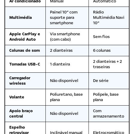
Ar condicionado
Manual
Automático
Painel 10″ com
Rádio
Multimédia
suporte para
Multimédia Navi
smartphone
10″
Apple CarPlay e
Via smartphone
Sem fios
Android Auto
(com cabo)
Colunas de som
2 dianteiras
6 colunas
2 dianteiras + 2
Tomadas USB-C
1 dianteira
traseiras
Carregador
Não disponível
De série
wireless
Poliuretano, base
Polipele, base
Volante
plana
plana
Apoio braço
Com
Não disponível
central
armazenamento
Espelho
retrovisor
Inclinável manual
Eletrocromático