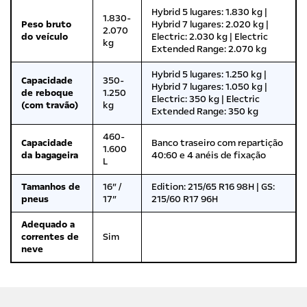
Hybrid 5 lugares: 1.830 kg |
1.830-
Peso bruto
Hybrid 7 lugares: 2.020 kg |
2.070
do veículo
Electric: 2.030 kg | Electric
kg
Extended Range: 2.070 kg
Hybrid 5 lugares: 1.250 kg |
Capacidade
350-
Hybrid 7 lugares: 1.050 kg |
de reboque
1.250
Electric: 350 kg | Electric
(com travão)
kg
Extended Range: 350 kg
460-
Capacidade
Banco traseiro com repartição
1.600
da bagageira
40:60 e 4 anéis de fixação
L
Tamanhos de
16″ /
Edition: 215/65 R16 98H | GS:
pneus
17″
215/60 R17 96H
Adequado a
correntes de
Sim
neve