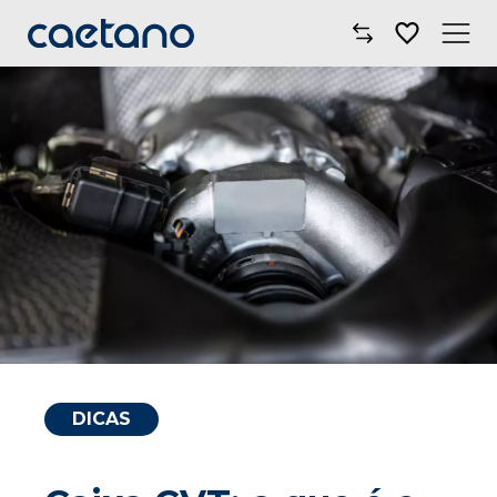
Comprar Carro
Oficinas
Campanhas
Electric Move
Mobilidade
Blog
DICAS
Onde Estamos