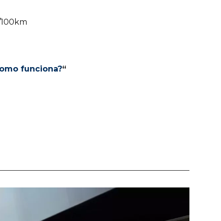
 l/100km
como funciona?
“