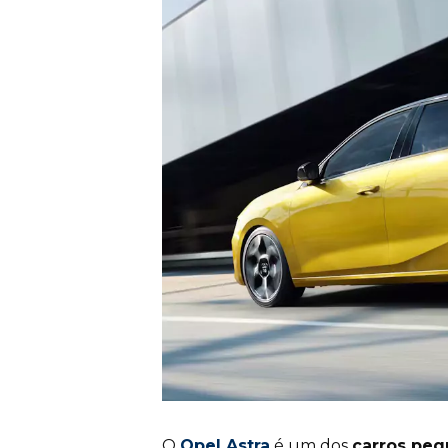
O
Opel Astra
é um dos
carros peq