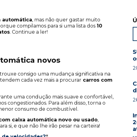
a automática
, mas não quer gastar muito
Ú
porque compilamos para si uma lista dos
10
atos
. Continue a ler!
S
o
utomática novos
2
trouxe consigo uma mudança significativa na
 tendem cada vez mais a procurar
carros com
C
d
rante uma condução mais suave e confortável,
2
s congestionados. Para além disso, torna o
m menor consumo de combustível.
I
 com caixa automática novo ou usado
,
2
 si, e que não lhe irão pesar na carteira!
a
a de velocidades?
“