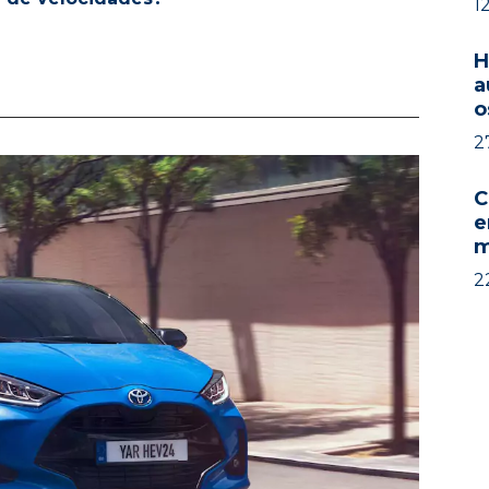
1
H
a
o
2
C
e
m
2