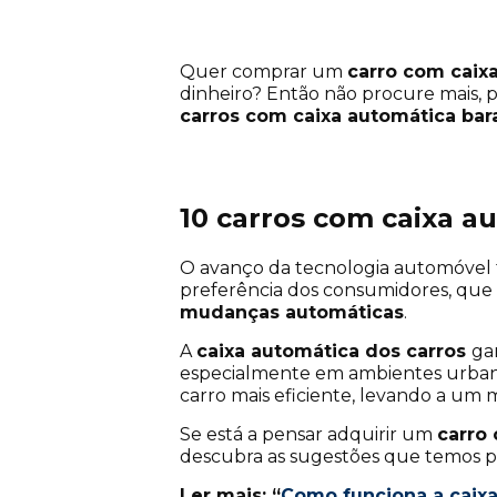
Quer comprar um
carro com caix
dinheiro? Então não procure mais, 
carros com caixa automática bar
10 carros com caixa a
O avanço da tecnologia automóvel 
preferência dos consumidores, que
mudanças automáticas
.
A
caixa automática dos carros
ga
especialmente em ambientes urbano
carro mais eficiente, levando a u
Se está a pensar adquirir um
carro
descubra as sugestões que temos para
Ler mais: “
Como funciona a caix